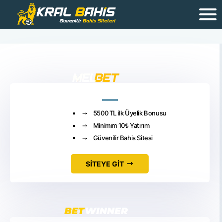
5500 TL ilk Üyelik Bonusu
Minimım 10₺ Yatırım
Güvenilir Bahis Sitesi
SİTEYE GİT