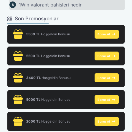
1Win valorant bahisleri nedir
Son Promosyonlar
5500 TL
Hoşgeldin Bonusu
Bonus Al
5500 TL
Hoşgeldin Bonusu
Bonus Al
3400 TL
Hoşgeldin Bonusu
Bonus Al
5000 TL
Hoşgeldin Bonusu
Bonus Al
2000 TL
Hoşgeldin Bonusu
Bonus Al