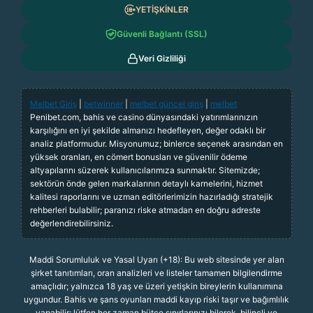
YETİŞKİNLER
Güvenli Bağlantı (SSL)
Veri Gizliliği
Melbet Giriş
|
betwinner
|
melbet güncel giriş
|
melbet
Penibet.com, bahis ve casino dünyasındaki yatırımlarınızın
karşılığını en iyi şekilde almanızı hedefleyen, değer odaklı bir
analiz platformudur. Misyonumuz; binlerce seçenek arasından en
yüksek oranları, en cömert bonusları ve güvenilir ödeme
altyapılarını süzerek kullanıcılarımıza sunmaktır. Sitemizde;
sektörün önde gelen markalarının detaylı karnelerini, hizmet
kalitesi raporlarını ve uzman editörlerimizin hazırladığı stratejik
rehberleri bulabilir; paranızı riske atmadan en doğru adreste
değerlendirebilirsiniz.
Maddi Sorumluluk ve Yasal Uyarı (+18): Bu web sitesinde yer alan
şirket tanıtımları, oran analizleri ve listeler tamamen bilgilendirme
amaçlıdır; yalnızca 18 yaş ve üzeri yetişkin bireylerin kullanımına
uygundur. Bahis ve şans oyunları maddi kayıp riski taşır ve bağımlılık
yapabilir; lütfen her zaman bütçe sınırlarınızı bilerek, bilinçli ve