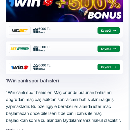
6000 TL
Kayıt Ol
Bonus
5500 TL
Kayıt Ol
Bonus
6000 TL
Kayıt Ol
Bonus
1Win canlı spor bahisleri
1Win canlı spor bahisleri Maç önünde bulunan bahisleri
doğrudan maç başladıktan sonra canlı bahis alanına giriş
yapmaktadır. Bu özelliğiyle beraber er alanda ister maç
başlamadan önce dilerseniz de canlı bahis ile maç
başladıktan sonra bu alandan faydalanmanız makul olacaktır.