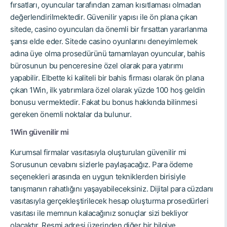
fırsatları, oyuncular tarafından zaman kısıtlaması olmadan
değerlendirilmektedir. Güvenilir yapısı ile ön plana çıkan
sitede, casino oyuncuları da önemli bir fırsattan yararlanma
şansı elde eder. Sitede casino oyunlarını deneyimlemek
adına üye olma prosedürünü tamamlayan oyuncular, bahis
bürosunun bu penceresine özel olarak para yatırımı
yapabilir. Elbette ki kaliteli bir bahis firması olarak ön plana
çıkan 1Win, ilk yatırımlara özel olarak yüzde 100 hoş geldin
bonusu vermektedir. Fakat bu bonus hakkında bilinmesi
gereken önemli noktalar da bulunur.
1Win güvenilir mi
Kurumsal firmalar vasıtasıyla oluşturulan güvenilir mi
Sorusunun cevabını sizlerle paylaşacağız. Para ödeme
seçenekleri arasında en uygun tekniklerden birisiyle
tanışmanın rahatlığını yaşayabileceksiniz. Dijital para cüzdanı
vasıtasıyla gerçekleştirilecek hesap oluşturma prosedürleri
vasıtası ile memnun kalacağınız sonuçlar sizi bekliyor
olacaktır. Resmi adresi üzerinden diğer bir bilgiye