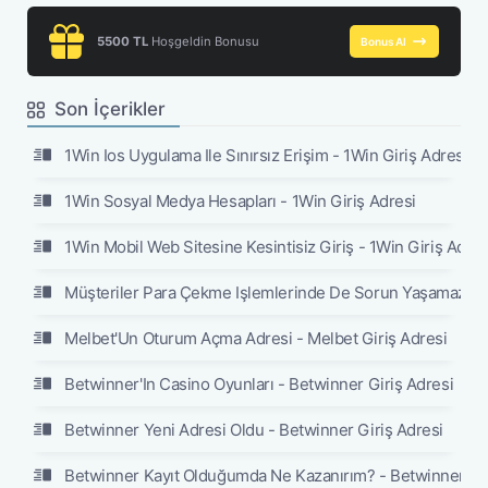
5500 TL
Hoşgeldin Bonusu
Bonus Al
Son İçerikler
1Win Ios Uygulama Ile Sınırsız Erişim - 1Win Giriş Adresi
1Win Sosyal Medya Hesapları - 1Win Giriş Adresi
1Win Mobil Web Sitesine Kesintisiz Giriş - 1Win Giriş Adres
Müşteriler Para Çekme Işlemlerinde De Sorun Yaşamaz. - 
Melbet'Un Oturum Açma Adresi - Melbet Giriş Adresi
Betwinner'In Casino Oyunları - Betwinner Giriş Adresi
Betwinner Yeni Adresi Oldu - Betwinner Giriş Adresi
Betwinner Kayıt Olduğumda Ne Kazanırım? - Betwinner Gir