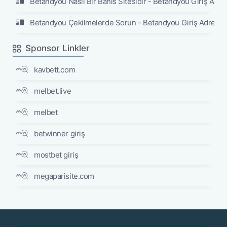
Betandyou Nasıl Bir Bahis Sitesidir - Betandyou Giriş Adre
Betandyou Çekilmelerde Sorun - Betandyou Giriş Adresi
Sponsor Linkler
kavbett.com
melbet.live
melbet
betwinner giriş
mostbet giriş
megaparisite.com