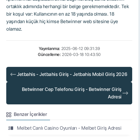
ortaklık adımında herhangi bir belge gerekmemektedir. Tek
bir koşul var: Kullanıcının en az 18 yaşında olması. 18
yaşından küçük hiç kimse Betwinner web sitesine üye
olamaz.
Yayınlanma:
2025-06-12 09:31:39
Güncelleme:
2026-03-18 10:43:50
Jetbahis - Jetbahis Giriş - Jetbahis Mobil Giriş 2026
Betwinner Cep Telefonu Giriş - Betwinner Giriş
Adresi
Benzer İçerikler
Melbet Canlı Casino Oyunları - Melbet Giriş Adresi