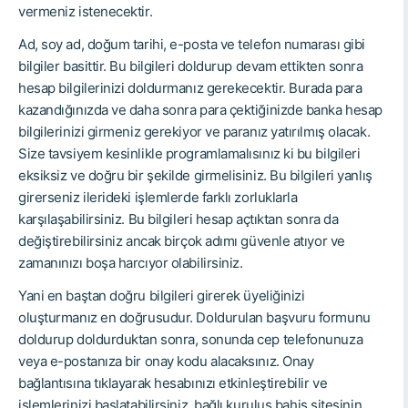
vermeniz istenecektir.
Ad, soy ad, doğum tarihi, e-posta ve telefon numarası gibi
bilgiler basittir. Bu bilgileri doldurup devam ettikten sonra
hesap bilgilerinizi doldurmanız gerekecektir. Burada para
kazandığınızda ve daha sonra para çektiğinizde banka hesap
bilgilerinizi girmeniz gerekiyor ve paranız yatırılmış olacak.
Size tavsiyem kesinlikle programlamalısınız ki bu bilgileri
eksiksiz ve doğru bir şekilde girmelisiniz. Bu bilgileri yanlış
girerseniz ilerideki işlemlerde farklı zorluklarla
karşılaşabilirsiniz. Bu bilgileri hesap açtıktan sonra da
değiştirebilirsiniz ancak birçok adımı güvenle atıyor ve
zamanınızı boşa harcıyor olabilirsiniz.
Yani en baştan doğru bilgileri girerek üyeliğinizi
oluşturmanız en doğrusudur. Doldurulan başvuru formunu
doldurup doldurduktan sonra, sonunda cep telefonunuza
veya e-postanıza bir onay kodu alacaksınız. Onay
bağlantısına tıklayarak hesabınızı etkinleştirebilir ve
işlemlerinizi başlatabilirsiniz. bağlı kuruluş bahis sitesinin