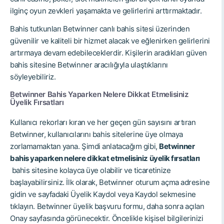
ilginç oyun zevkleri yaşamakta ve gelirlerini arttırmaktadır.
Bahis tutkunları Betwinner canlı bahis sitesi üzerinden
güvenilir ve kaliteli bir hizmet alacak ve eğlenirken gelirlerini
artırmaya devam edebileceklerdir. Kişilerin aradıkları güven
bahis sitesine Betwinner aracılığıyla ulaştıklarını
söyleyebiliriz.
Betwinner Bahis Yaparken Nelere Dikkat Etmelisiniz
Üyelik Fırsatları
Kullanıcı rekorları kıran ve her geçen gün sayısını artıran
Betwinner, kullanıcılarını bahis sitelerine üye olmaya
zorlamamaktan yana. Şimdi anlatacağım gibi,
Betwinner
bahis yaparken nelere dikkat etmelisiniz üyelik fırsatları
bahis sitesine kolayca üye olabilir ve ticaretinize
başlayabilirsiniz. İlk olarak, Betwinner oturum açma adresine
gidin ve sayfadaki Üyelik Kaydol veya Kaydol sekmesine
tıklayın. Betwinner üyelik başvuru formu, daha sonra açılan
Onay sayfasında görünecektir. Öncelikle kişisel bilgilerinizi