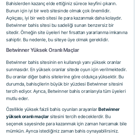
Bahislerden kazanç elde ettiğiniz sürece keyfini çıkarın.
Bunun için iyi bir web sitesinde olmak çok önemlidir.
Açıkçası, iyi bir web sitesi ile para kazanmak daha kolaydır.
Betwinner bahis sitesi bu sadeliği sunan benzersiz bir
sitedir. Örneğin site üyeleri her fırsattan yararlanma imkanına
sahiptir. Bu nedenle, bu siteye üye olmak gereklidir.
Betwinner Yüksek Oranlı Maçlar
Betwinner bahis sitesinin en kullanışlı yanı yüksek oranlar
sunmasıdır. En yüksek oranlar sitede oyun için verilmektedir.
Bu oranlar diğer bahis sitelerine göre oldukça yüksektir. Bu
durumda, bahisçilerin büyük bir yüzdesi Betwinner sitesini
tercih ediyor. Ayrıca, Betwinner bahis oranlarıyla tüm üyeleri
mutlu eder.
Özellikle yüksek faizli bahis oyunları arayanlar
Betwinner
yüksek oranlı maçlar
sitesini tercih edeceklerdir. Bu
seçenek sayesinde para kazanmak için zaman harcamak bile
mümkün. Ayrıca istediğiniz zaman bahis oynayabilirsiniz.