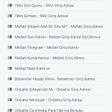
1Win Slot Oyunu - 1Win Giriş Adresi
1Win Girmek - 1Win Giriş Adresi
Melbet Şikâyet Alan Bir Site Mi? - Melbet Giriş Adresi
Melbet Son Adresi - Melbet Giriş Adresi Slot Bonus
Melbet Telegram - Melbet Giriş Adresi
Melbet Kumarhanesi - Melbet Giriş Adresi
Melbet Nasıl Katılırım
Betwinner Hesap Silme - Betwinner Giriş Adresi
Onbahis Şikayet Var Mı - Onbahis Giriş Adresi
Onbahis Mevduatı - Onbahis Giriş Adresi
Onbahis Çevrimdışı Para Yatırma Bonusu