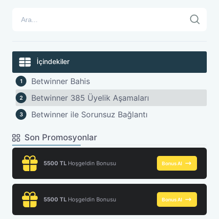
İçindekiler
Betwinner Bahis
Betwinner 385 Üyelik Aşamaları
Betwinner ile Sorunsuz Bağlantı
Son Promosyonlar
5500 TL
Hoşgeldin Bonusu
Bonus Al
5500 TL
Hoşgeldin Bonusu
Bonus Al