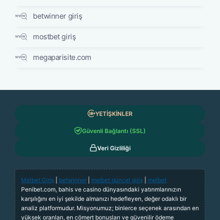
betwinner giriş
mostbet giriş
megaparisite.com
YETİŞKİNLER
Güvenli Bağlantı (SSL)
Veri Gizliliği
Melbet Giriş
|
betwinner
|
melbet güncel giriş
|
melbet
Penibet.com, bahis ve casino dünyasındaki yatırımlarınızın
karşılığını en iyi şekilde almanızı hedefleyen, değer odaklı bir
analiz platformudur. Misyonumuz; binlerce seçenek arasından en
yüksek oranları, en cömert bonusları ve güvenilir ödeme