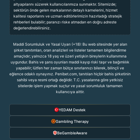
altyapılarını süzerek kullanıcılarımıza sunmaktır. Sitemizde;
sektörün önde gelen markalarının detaylı karnelerini, hizmet
kalitesi raporlarını ve uzman editörlerimizin hazırladığı stratejik
rehberleri bulabilir; paranızı riske atmadan en doğru adreste
değerlendirebilirsiniz.
Maddi Sorumluluk ve Yasal Uyarı (+18): Bu web sitesinde yer alan
şirket tanıtımları, oran analizleri ve listeler tamamen bilgilendirme
amaçlıdır; yalnızca 18 yaş ve üzeri yetişkin bireylerin kullanımına
uygundur. Bahis ve şans oyunları maddi kayıp riski taşır ve bağımlılık
yapabilir; lütfen her zaman bütçe sınırlarınızı bilerek, bilinçli ve
eğlence odaklı oynayınız. Penibet.com, tanıtılan hiçbir bahis şirketinin
sahibi veya resmi ortağı değildir. T.C. yasalarına göre yetkisiz
sitelerde işlem yapmak suçtur ve yasal sorumluluk tamamen
kullanıcıya aittir.
YEDAM Destek
Gambling Therapy
BeGambleAware