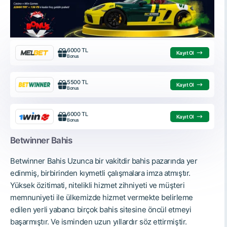
6000 TL
Kayıt Ol
Bonus
5500 TL
Kayıt Ol
Bonus
6000 TL
Kayıt Ol
Bonus
Betwinner Bahis
Betwinner Bahis Uzunca bir vakitdir bahis pazarında yer
edinmiş, birbirinden kıymetli çalışmalara imza atmıştır.
Yüksek özitimati, nitelikli hizmet zihniyeti ve müşteri
memnuniyeti ile ülkemizde hizmet vermekte belirleme
edilen yerli yabancı birçok bahis sitesine öncül etmeyi
başarmıştır. Ve isminden uzun yıllardır söz ettirmiştir.