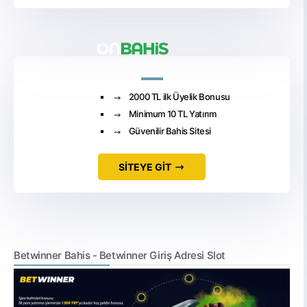
2000 TL ilk Üyelik Bonusu
Minimum 10 TL Yatırım
Güvenilir Bahis Sitesi
SİTEYE GİT
Betwinner Bahis - Betwinner Giriş Adresi Slot