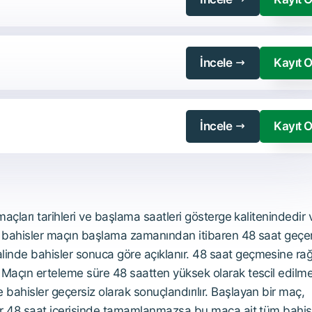
İncele
Kayıt O
İncele
Kayıt O
açları tarihleri ve başlama saatleri gösterge kalitenindedir 
m bahisler maçın başlama zamanından itibaren 48 saat geçer
inde bahisler sonuca göre açıklanır. 48 saat geçmesine r
 Maçın erteleme süre 48 saatten yüksek olarak tescil edilme
ahisler geçersiz olarak sonuçlandırılır. Başlayan bir maç,
rar 48 saat içerisinde tamamlanmazsa bu maça ait tüm bahis