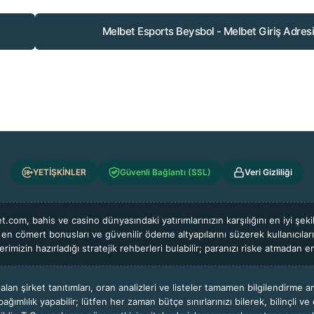
Melbet Esports Beysbol - Melbet Giriş Adresi
YETİŞKİNLER
Güvenli Bağlantı (SSL)
Veri Gizliliği
.com, bahis ve casino dünyasındaki yatırımlarınızın karşılığını en iyi şek
n cömert bonusları ve güvenilir ödeme altyapılarını süzerek kullanıcıla
lerimizin hazırladığı stratejik rehberleri bulabilir; paranızı riske atmadan 
n şirket tanıtımları, oran analizleri ve listeler tamamen bilgilendirme ama
ğımlılık yapabilir; lütfen her zaman bütçe sınırlarınızı bilerek, bilinçli v