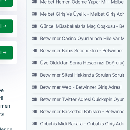
Melbet Hemen Ödeme Yapar Mı - Melbet Gi
Melbet Giriş Ve Üyelik - Melbet Giriş Adresi
l
Güncel Müsabakalarla Maç Coşkusu - Betwi
Betwinner Casino Oyunlarında Hile Var Mı? -
Betwinner Bahis Seçenekleri - Betwinner Gir
l
Üye Olduktan Sonra Hesabınızı Doğruluğun
Betwinner Sitesi Hakkında Sorulan Sorular -
Betwinner Web - Betwinner Giriş Adresi
ve
li
Betwinner Twitter Adresi Quickspin Oyunu -
ağmen
Betwinner Basketbol Bahisleri - Betwinner G
si
Onbahis Midi Bakara - Onbahis Giriş Adresi
ler de