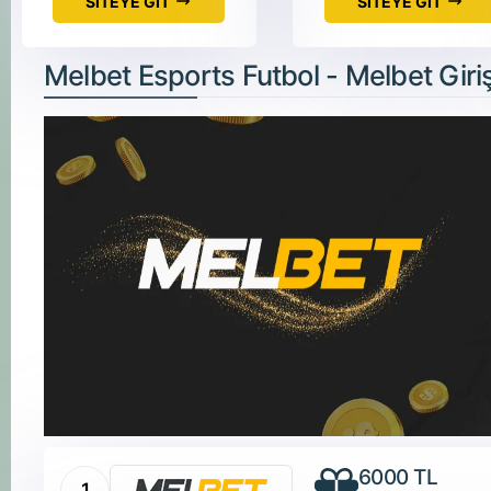
SİTEYE GİT
SİTEYE GİT
Melbet Esports Futbol - Melbet Giri
6000 TL
1