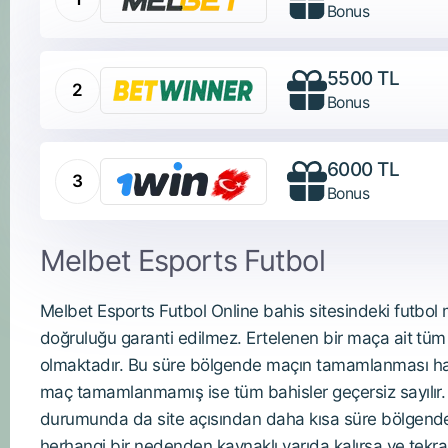
Bonus
5500 TL
2
Bonus
6000 TL
3
Bonus
Melbet Esports Futbol
Melbet Esports Futbol Online bahis sitesindeki futbol m
doğruluğu garanti edilmez. Ertelenen bir maça ait tü
olmaktadır. Bu süre bölgende maçın tamamlanması hal
maç tamamlanmamış ise tüm bahisler geçersiz sayılır.
durumunda da site açısından daha kısa süre bölgende b
herhangi bir nedenden kaynaklı yarıda kalırsa ve tek