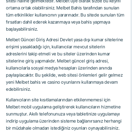
sitesi haline gelmektedir. Melbet üye olarak sizde bu keyifli
ortama ortak olabilirsiniz. Melbet Bahis tarafından sunulan
tüm etkinlikler kullanıcının yararınadır. Bu sitede sunulan tüm
fırsatları dahil ederek kazanmaya veya bahis yapmaya
başlayabilirsiniz.
Melbet Güncel Giriş Adresi Devlet yasa dışı kumar sitelerine
erişimi yasakladığı için, kullanıcılar mevcut sitelerin
adreslerini takip etmeli ve bu siteler üzerinden kumar
sitelerine giriş yapmalıdır. Melbet güncel giriş adresi,
kullanıcılarla sosyal medya hesapları üzerinden anında
paylaşılacaktır. Bu şekilde, web sitesi önlemleri gelir gelmez
yeni Melbet bahis ve casino oyunlarını kullanmaya devam
edebilirsiniz.
Kullanıcıların site kısıtlamalarından etkilenmemesi için
Melbet mobil uygulama geliştirerek kullanıcıların hizmetine
sunmuştur. Akıllı telefonunuza veya tabletinize uygulamayı
indirip uygulama üzerinden sisteme bağlanırsanız herhangi
bir müdahale olmadan istediğiniz oyunları oynayabilirsiniz.