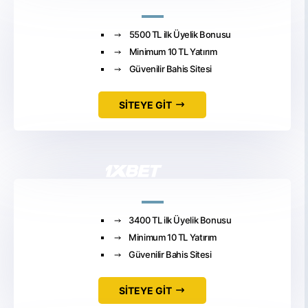
5500 TL ilk Üyelik Bonusu
Minimum 10 TL Yatırım
Güvenilir Bahis Sitesi
SİTEYE GİT
3400 TL ilk Üyelik Bonusu
Minimum 10 TL Yatırım
Güvenilir Bahis Sitesi
SİTEYE GİT