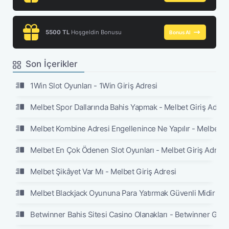
5500 TL
Hoşgeldin Bonusu
Bonus Al
Son İçerikler
1Win Slot Oyunları - 1Win Giriş Adresi
Melbet Spor Dallarında Bahis Yapmak - Melbet Giriş Adres
Melbet Kombine Adresi Engellenince Ne Yapılır - Melbet Gi
Melbet En Çok Ödenen Slot Oyunları - Melbet Giriş Adresi
Melbet Şikâyet Var Mı - Melbet Giriş Adresi
Melbet Blackjack Oyununa Para Yatırmak Güvenli Midir - Me
Betwinner Bahis Sitesi Casino Olanakları - Betwinner Giriş