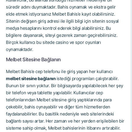
süredir adını duymaktadır. Bahis oynamak ve ekstra gelir
elde etmek istiyorsanız Melbet Bahis’e kayıt olabilirsiniz.
Sitenin değişen giriş adresi ile ilgili bilgi için sitenin sosyal
medya hesaplarını kontrol ederek bilgi alabilirsiniz. Bu
bilgilere dayanarak, siteyi gezerek zaman geçirebilirsiniz.
Birçok kullanıcı bu sitede casino ve spor oyunları
oynamaktadır.
Melbet Sitesine Bağlanın
Melbet Bahis’e cep telefonu ile giriş yapan her kullanıcı
melbet sitesine bağlanın
istediği programları çalıştırabilir.
Bunun bir sınırı yoktur. Bir bilgisayarda yapılabilecek her şey
bir telefon veya tablette yapılabilir. Kullanıcılar cep
telefonlarından Melbet sitesine giriş yaptıklarında para
çekebilir, bahis oynayabilir ve diğer tüm hizmetlerden
faydalanabilirler. Bu basitlik nedeniyle web sitelerindeki
bağlantı sayısı artar. Her zaman ve her yerden erişilebilen bir
sisteme sahip olmak, Melbet bahislerinin itibarını artırabilir.