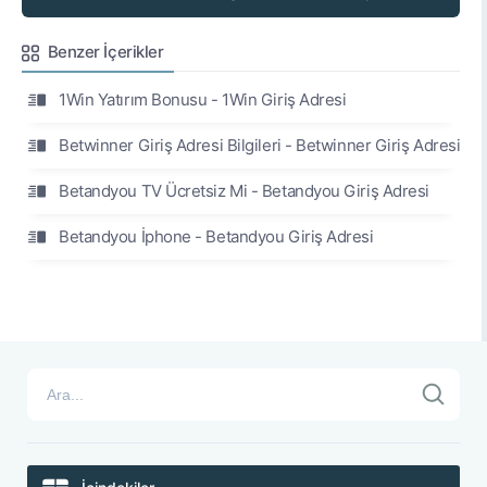
Benzer İçerikler
1Win Yatırım Bonusu - 1Win Giriş Adresi
Betwinner Giriş Adresi Bilgileri - Betwinner Giriş Adresi
Betandyou TV Ücretsiz Mi - Betandyou Giriş Adresi
Betandyou İphone - Betandyou Giriş Adresi