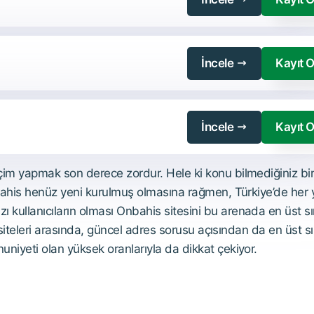
İncele
Kayıt O
İncele
Kayıt O
eçim yapmak son derece zordur. Hele ki konu bilmediğiniz bi
 Onbahis henüz yeni kurulmuş olmasına rağmen, Türkiye’de her
kullanıcıların olması Onbahis sitesini bu arenada en üst sı
s siteleri arasında, güncel adres sorusu açısından da en üst s
uniyeti olan yüksek oranlarıyla da dikkat çekiyor.