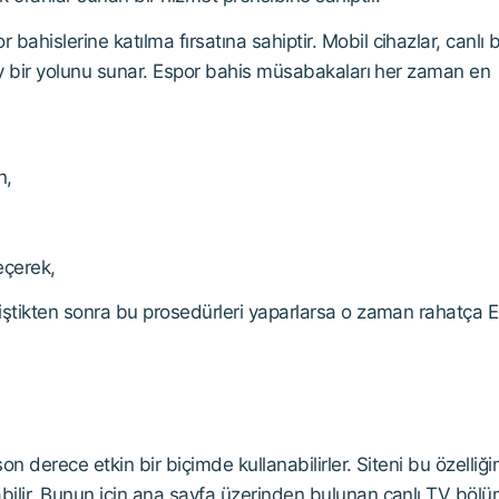
hislerine katılma fırsatına sahiptir. Mobil cihazlar, canlı 
lay bir yolunu sunar. Espor bahis müsabakaları her zaman en
n,
eçerek,
riştikten sonra bu prosedürleri yaparlarsa o zaman rahatça E
on derece etkin bir biçimde kullanabilirler. Siteni bu özelliği
bilir. Bunun için ana sayfa üzerinden bulunan canlı TV böl