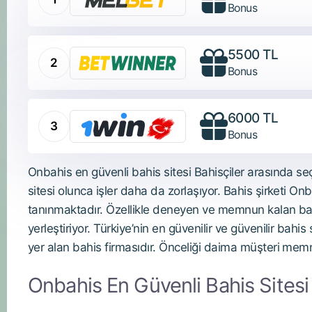
Bonus
5500 TL
2
Bonus
6000 TL
3
Bonus
Onbahis en güvenli bahis sitesi Bahisçiler arasında s
sitesi olunca işler daha da zorlaşıyor. Bahis şirketi
tanınmaktadır. Özellikle deneyen ve memnun kalan bazı 
yerleştiriyor. Türkiye’nin en güvenilir ve güvenilir bahi
yer alan bahis firmasıdır. Önceliği daima müşteri memn
Onbahis En Güvenli Bahis Sitesi