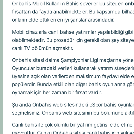
Onbahis Mobil Kullanım Bahis severler bu siteden
onb
fırsattan da faydalanabilmekteler. Bu kapsamda bilhass
onların elde ettikleri en iyi şanslar arasındadır.
Mobil cihazlarla canlı bahse yatırımlar yapılabildiği gi
olabilmektedir. Bu prosedür için gerekli olan şey siteye
canlı TV bölümün açmaktır.
Onbahis sitesi daima Şampiyonlar Ligi maçlarına yöneli
Oyuncular buradaki verileri kullanarak yatırım süreçler
üyesine açık olan verilerden maksimum faydayı elde 
popülerdir. Bunda etkili olan diğer bahis oyunlarına g
oynamak için her zaman bir fırsat vardır.
Şu anda Onbahis web sitesindeki eSpor bahis oyunları
seçmelisiniz. Onbahis web sitesinin bu bölümüne akti
Canlı bahis ile çok olumlu bir yatırım getirisi elde etm
mevcuttur. Çünkü Onbahis sitesi canlı bahis için yükse