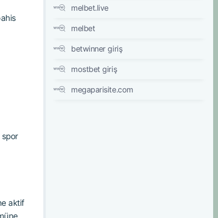
melbet.live
bahis
melbet
betwinner giriş
mostbet giriş
megaparisite.com
 spor
ne aktif
ümüne