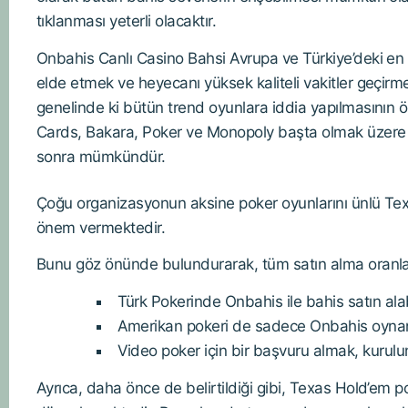
tıklanması yeterli olacaktır.
Onbahis Canlı Casino Bahsi Avrupa ve Türkiye’deki en ka
elde etmek ve heyecanı yüksek kaliteli vakitler geçirme
genelinde ki bütün trend oyunlara iddia yapılmasının ön
Cards, Bakara, Poker ve Monopoly başta olmak üzere 3
sonra mümkündür.
Çoğu organizasyonun aksine poker oyunlarını ünlü Texas
önem vermektedir.
Bunu göz önünde bulundurarak, tüm satın alma oranla
Türk Pokerinde Onbahis ile bahis satın alabi
Amerikan pokeri de sadece Onbahis oynana
Video poker için bir başvuru almak, kurulu
Ayrıca, daha önce de belirtildiği gibi, Texas Hold’em po