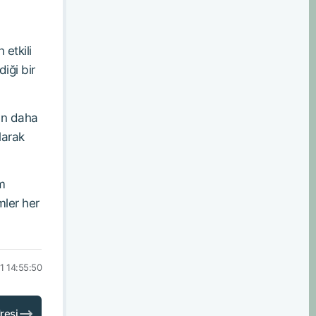
 etkili
iği bir
an daha
larak
em
mler her
1 14:55:50
resi