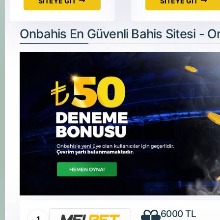
SİTEYE GİT
SİTEYE GİT
Onbahis En Güvenli Bahis Sitesi - O
6000 TL
1