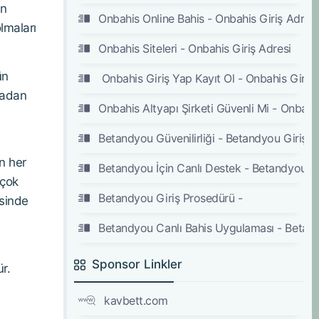
ün
Onbahis Online Bahis - Onbahis Giriş Adresi
lmaları
Onbahis Siteleri - Onbahis Giriş Adresi
ün
Onbahis Giriş Yap Kayıt Ol - Onbahis Giriş 
uradan
Onbahis Altyapı Şirketi Güvenli Mi - Onbahis
Betandyou Güvenilirliği - Betandyou Giriş A
in her
Betandyou İçin Canlı Destek - Betandyou Gi
 çok
Betandyou Giriş Prosedürü -
esinde
Betandyou Canlı Bahis Uygulaması - Betand
Sponsor Linkler
r.
kavbett.com