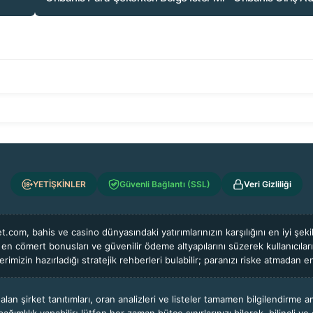
YETİŞKİNLER
Güvenli Bağlantı (SSL)
Veri Gizliliği
.com, bahis ve casino dünyasındaki yatırımlarınızın karşılığını en iyi şek
n cömert bonusları ve güvenilir ödeme altyapılarını süzerek kullanıcıla
lerimizin hazırladığı stratejik rehberleri bulabilir; paranızı riske atmadan 
n şirket tanıtımları, oran analizleri ve listeler tamamen bilgilendirme ama