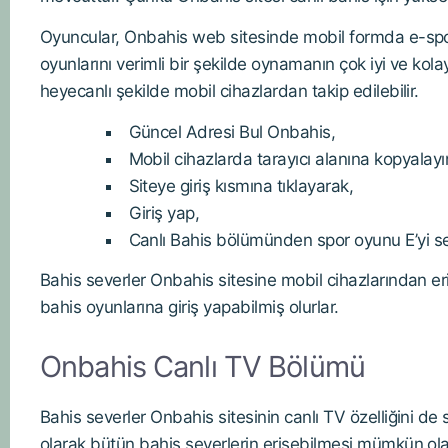
Oyuncular, Onbahis web sitesinde mobil formda e-spor ba
oyunlarını verimli bir şekilde oynamanın çok iyi ve ko
heyecanlı şekilde mobil cihazlardan takip edilebilir.
Güncel Adresi Bul Onbahis,
Mobil cihazlarda tarayıcı alanına kopyalayı
Siteye giriş kısmına tıklayarak,
Giriş yap,
Canlı Bahis bölümünden spor oyunu E’yi s
Bahis severler Onbahis sitesine mobil cihazlarından e
bahis oyunlarına giriş yapabilmiş olurlar.
Onbahis Canlı TV Bölümü
Bahis severler Onbahis sitesinin canlı TV özelliğini de s
olarak bütün bahis severlerin erişebilmesi mümkün ola