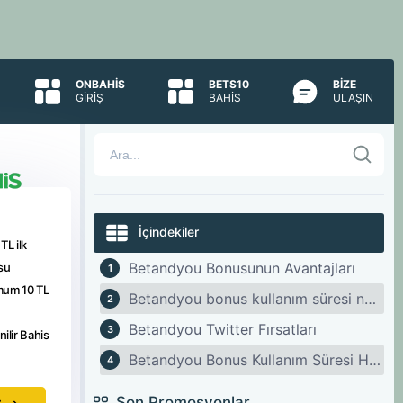
ONBAHİS
BETS10
BİZE
GİRİŞ
BAHİS
ULAŞIN
İçindekiler
TL ilk
Betandyou Bonusunun Avantajları
su
um 10 TL
Betandyou bonus kullanım süresi nasıl işler
Betandyou Twitter Fırsatları
ilir Bahis
Betandyou Bonus Kullanım Süresi Hakkında
Son Promosyonlar