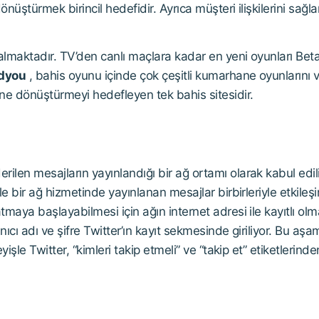
üştürmek birincil hedefidir. Ayrıca müşteri ilişkilerini sağl
almaktadır. TV’den canlı maçlara kadar en yeni oyunları Be
dyou
, bahis oyunu içinde çok çeşitli kumarhane oyunlarını 
üne dönüştürmeyi hedefleyen tek bahis sitesidir.
len mesajların yayınlandığı bir ağ ortamı olarak kabul edili
le bir ağ hizmetinde yayınlanan mesajlar birbirleriyle etkileş
tmaya başlayabilmesi için ağın internet adresi ile kayıtlı olm
nıcı adı ve şifre Twitter’ın kayıt sekmesinde giriliyor. Bu a
işle Twitter, “kimleri takip etmeli” ve “takip et” etiketlerinde