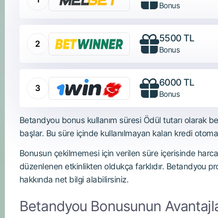
Bonus
5500 TL
2
Bonus
6000 TL
3
Bonus
Betandyou bonus kullanım süresi Ödül tutarı olarak be
başlar. Bu süre içinde kullanılmayan kalan kredi otomati
Bonusun çekilmemesi için verilen süre içerisinde harc
düzenlenen etkinlikten oldukça farklıdır. Betandyou p
hakkında net bilgi alabilirsiniz.
Betandyou Bonusunun Avantajla