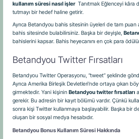
kullanım süresi nasıl işler
Tanıtmak Eğlenceyi kâra dön
tutmayı bir hedef haline getirir.
Ayrıca Betandyou bahis sitesinin üyeleri de tam puan 
bahis sitesinde bulabilirsiniz. Başka bir deyişle,
Betan
bahislerini kapsar. Bahis heyecanını en çok para ödül
Betandyou Twitter Fırsatları
Betandyou Twitter Operasyonu, “tweet” şeklinde gönderi
Ayrıca Amerika Birleşik Devletleri’nde ortaya çıkan böy
girmektedir. Yani kişinin
Betandyou twitter fırsatları
a
gerekir. Bu adresin bir kayıt bölümü vardır. Çünkü kulla
sonra kişi Twitter kullanmaya başlayabilir. Başka bir dey
oluşan bir sosyal medya hesabıdır.
Betandyou Bonus Kullanım Süresi Hakkında