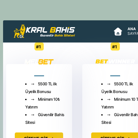
ANA
SAYF
5500 TL ilk
5500 TL ilk
Üyelik Bonusu
Üyelik Bonusu
Minimım 10₺
Minimum 10 
Yatırım
Yatırım
Güvenilir Bahis
Güvenilir Bah
Sitesi
Sitesi