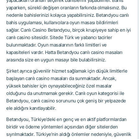
yapacakları oranları seçerek bahislerini yapabilirler. Bahis
yaparken, sürekli değişen oranların farkında olmalısınız. Bu
nedenle bahislerinizi kolayca yapabilirsiniz. Betandyou canlı
bahis uygulaması, kullanıcılara oyun masası bildirimleri
sağlar. Canlı Casino Betandyou, birçok krupiyeye sahip en iyi
canlı casino sitesidir. Sitede Türk ve yabancı tacirler
bulunmaktadır. Oyun masalarının farklı limitleri ve
kapasiteleri vardır. Hatta Betandyou canlı casino masaları
arasında size en uygun masayı bile bulabilirsiniz.
Şirket ayrıca güvenilir hizmet sağlamak için düşük limitlerle
başlayan canlı casino masaları da sunmaktadır. Ancak,
yüksek bahisler için oynayabileceğiniz özel masalar
olduğunu da unutmamak gerekir. Canlı oyun kategorisi ile
Betandyou, canlı casino sorununu çok geniş bir yelpazede
ele aldığını kanıtlayabilir.
Betandyou, Türkiye’deki en genç ve en aktif platformlardan
biridir ve ödeme yöntemleri açısından diğer sitelerden
sıyrılmaktadır. Türkiye’nin aldığı önlemler nedeniyle, güvenlik