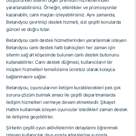
oluştururken sitenin diğer premium hizmetlerinden
yararlanabilirsiniz. Örneğin, etkinlikler ve promosyonlar
kazanabilir, canlı maçları izleyebilirsiniz. Aynı zamanda,
Betandyou çevrimiçi destek hizmeti, sizi çeşitli konularda
güncel ve doğru tutar.
Betandyou canlı destek hizmetlerinden yararlanmak isteyen
Betandyou canlı destek hattı bahisçileri her zaman için
sitenin sağ alt köşesinde bulunan canlı destek butonunu
kullanabilirler. Canlı destek düğmesi, kullanıcıların bir
müşteri hizmetleri temsilcisine ücretsiz olarak kolayca
bağlanmasını sağlar.
Betandyou, oyuncularının iletişim kurabilecekleri pek çok
soruna çözüm bulmak amacı ile çeşitli departmanlarda
iletişim hizmetleri vermeye devam etmektedir. Şikayet
Hattını kullanmak isteyen oyuncular istedikleri zaman destek
ile iletişime geçebilirler.
Şirketin çeşitli oyun aktivitelerinin detaylarını öğrenmek
isteyen kullanıcılar da e-posta adreslerine e-posta