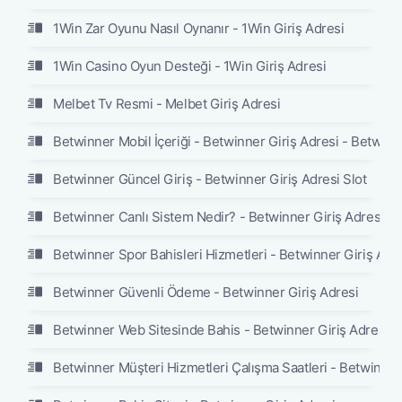
1Win Zar Oyunu Nasıl Oynanır - 1Win Giriş Adresi
1Win Casino Oyun Desteği - 1Win Giriş Adresi
Melbet Tv Resmi - Melbet Giriş Adresi
Betwinner Mobil İçeriği - Betwinner Giriş Adresi - Betwinn
Betwinner Güncel Giriş - Betwinner Giriş Adresi Slot
Betwinner Canlı Sistem Nedir? - Betwinner Giriş Adresi
Betwinner Spor Bahisleri Hizmetleri - Betwinner Giriş Adr
Betwinner Güvenli Ödeme - Betwinner Giriş Adresi
Betwinner Web Sitesinde Bahis - Betwinner Giriş Adresi
Betwinner Müşteri Hizmetleri Çalışma Saatleri - Betwinner