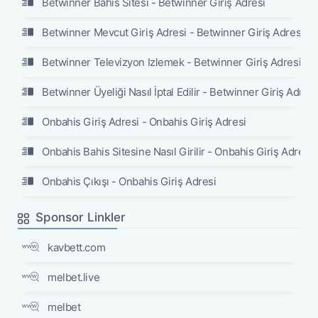
Betwinner Bahis Sitesi - Betwinner Giriş Adresi
Betwinner Mevcut Giriş Adresi - Betwinner Giriş Adresi
Betwinner Televizyon Izlemek - Betwinner Giriş Adresi
Betwinner Üyeliği Nasıl İptal Edilir - Betwinner Giriş Adresi
Onbahis Giriş Adresi - Onbahis Giriş Adresi
Onbahis Bahis Sitesine Nasıl Girilir - Onbahis Giriş Adresi
Onbahis Çıkışı - Onbahis Giriş Adresi
Sponsor Linkler
kavbett.com
melbet.live
melbet