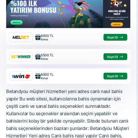
6000 TL
Kayıt Ol
Bonus
5500 TL
Kayıt Ol
Bonus
6000 TL
Kayıt Ol
Bonus
Betandyou müşteri hizmetleri yeni adres canlı nasıl bahis
yapılır Bu web sitesi, kullanıcılarına bahis oynamaları için
çeşitli canlı ve sanal bahis seçenekleri sunmaktadır.
Kullanıcılar bu seçenekler arasından seçim yapabilir ve
bahislerini kolay bir şekilde oynayabilir. Sitede bulunan canlı
bahis seçeneklerinden bazıları şunlardır: Betandyou Müşteri
Hizmetleri Yeni adres Canlı bahis nasıl yapılır Canlı bahis,