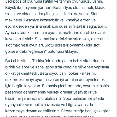
Jackpot slot oyununa katılın ve tahmin oyununuzu yenin.
Büyük ikramiyenin yanı sıra Betandyou slot hizmeti, klasik
slotlar ve video slotlar gibi çeşitli slotlar da sunar. Slot
makineleri ikramiye kazanabilir ve ikramiyelerden ve
etkinliklerden yararlanmak için düzenli fırsatlar sağlayabilir.
Ayrıca sitedeki premium oyun hizmetlerine ücretsiz olarak
kaydolabilirsiniz. Slot makinelerinizi hazırlamak için ücretsiz
slot makinesi oyunları. Slotu ücretsiz oynamak için slot
görselindeki “eğlenceli” butonuna tıklayın.
Bu bahis sitesi, Türkiye’nin önde gelen bahis sitelerinden
biridir ve spor ve sanal sporlarda kendine güvenen yapısıyla
dikkat çekmektedir. Betandyou canlı poker kalitesini,
sektördeki en iyi oyunları ve en iyi oranları deneyimlemek
için bugün kaydolun. Bu bahis platformunda, çevrimiçi bahis
pazarında denenmemiş yüksek oranlar yaşayabilir ve
kazanma şansınızı artırabilirsiniz. Spor bahisleri ile sitede
oynayabilir ve mobil cihazınızda ve bilgisayarınızda
kazanmaya devam edebilirsiniz. Sitede isteğe bağlı çekilişler