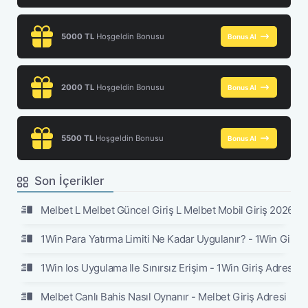
5000 TL
Hoşgeldin Bonusu
Bonus Al
2000 TL
Hoşgeldin Bonusu
Bonus Al
5500 TL
Hoşgeldin Bonusu
Bonus Al
Son İçerikler
Melbet L Melbet Güncel Giriş L Melbet Mobil Giriş 2026
1Win Para Yatırma Limiti Ne Kadar Uygulanır? - 1Win Giriş 
1Win Ios Uygulama Ile Sınırsız Erişim - 1Win Giriş Adresi
Melbet Canlı Bahis Nasıl Oynanır - Melbet Giriş Adresi