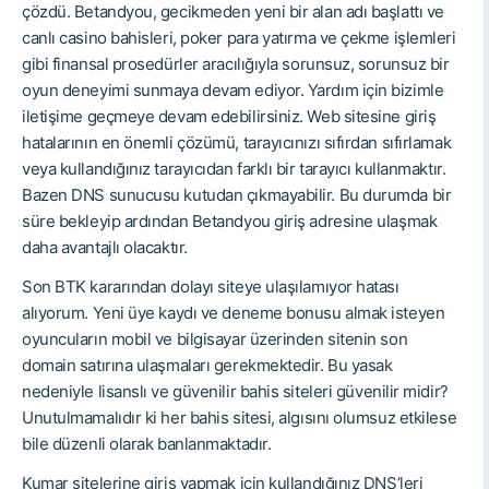
çözdü. Betandyou, gecikmeden yeni bir alan adı başlattı ve
canlı casino bahisleri, poker para yatırma ve çekme işlemleri
gibi finansal prosedürler aracılığıyla sorunsuz, sorunsuz bir
oyun deneyimi sunmaya devam ediyor. Yardım için bizimle
iletişime geçmeye devam edebilirsiniz. Web sitesine giriş
hatalarının en önemli çözümü, tarayıcınızı sıfırdan sıfırlamak
veya kullandığınız tarayıcıdan farklı bir tarayıcı kullanmaktır.
Bazen DNS sunucusu kutudan çıkmayabilir. Bu durumda bir
süre bekleyip ardından Betandyou giriş adresine ulaşmak
daha avantajlı olacaktır.
Son BTK kararından dolayı siteye ulaşılamıyor hatası
alıyorum. Yeni üye kaydı ve deneme bonusu almak isteyen
oyuncuların mobil ve bilgisayar üzerinden sitenin son
domain satırına ulaşmaları gerekmektedir. Bu yasak
nedeniyle lisanslı ve güvenilir bahis siteleri güvenilir midir?
Unutulmamalıdır ki her bahis sitesi, algısını olumsuz etkilese
bile düzenli olarak banlanmaktadır.
Kumar sitelerine giriş yapmak için kullandığınız DNS’leri