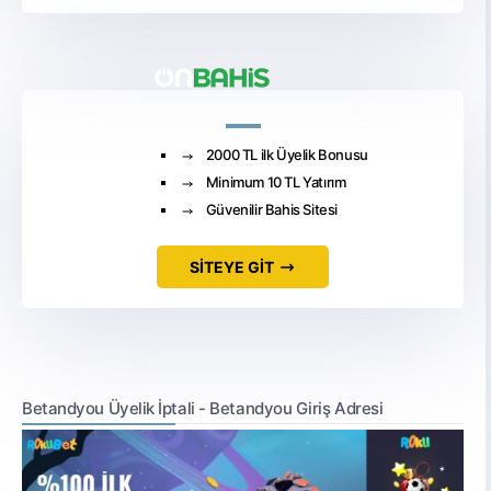
2000 TL ilk Üyelik Bonusu
Minimum 10 TL Yatırım
Güvenilir Bahis Sitesi
SİTEYE GİT
Betandyou Üyelik İptali - Betandyou Giriş Adresi