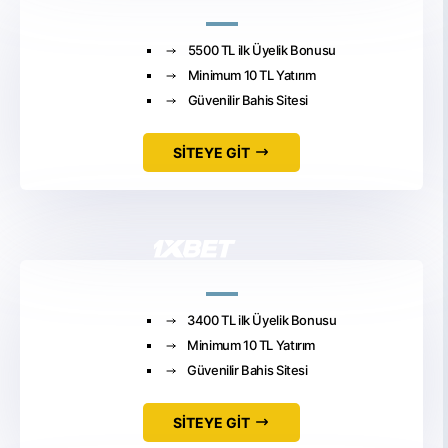
5500 TL ilk Üyelik Bonusu
Minimum 10 TL Yatırım
Güvenilir Bahis Sitesi
SİTEYE GİT
3400 TL ilk Üyelik Bonusu
Minimum 10 TL Yatırım
Güvenilir Bahis Sitesi
SİTEYE GİT