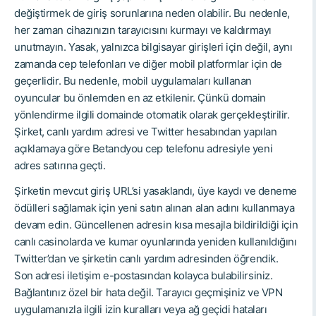
değiştirmek de giriş sorunlarına neden olabilir. Bu nedenle,
her zaman cihazınızın tarayıcısını kurmayı ve kaldırmayı
unutmayın. Yasak, yalnızca bilgisayar girişleri için değil, aynı
zamanda cep telefonları ve diğer mobil platformlar için de
geçerlidir. Bu nedenle, mobil uygulamaları kullanan
oyuncular bu önlemden en az etkilenir. Çünkü domain
yönlendirme ilgili domainde otomatik olarak gerçekleştirilir.
Şirket, canlı yardım adresi ve Twitter hesabından yapılan
açıklamaya göre Betandyou cep telefonu adresiyle yeni
adres satırına geçti.
Şirketin mevcut giriş URL’si yasaklandı, üye kaydı ve deneme
ödülleri sağlamak için yeni satın alınan alan adını kullanmaya
devam edin. Güncellenen adresin kısa mesajla bildirildiği için
canlı casinolarda ve kumar oyunlarında yeniden kullanıldığını
Twitter’dan ve şirketin canlı yardım adresinden öğrendik.
Son adresi iletişim e-postasından kolayca bulabilirsiniz.
Bağlantınız özel bir hata değil. Tarayıcı geçmişiniz ve VPN
uygulamanızla ilgili izin kuralları veya ağ geçidi hataları