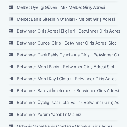
Melbet Üyeliği Güvenli Mi - Melbet Giriş Adresi
Melbet Bahis Sitesinin Oranları - Melbet Giriş Adresi
Betwinner Giriş Adresi Bilgileri - Betwinner Giriş Adresi
Betwinner Güncel Giriş - Betwinner Giriş Adresi Slot
Betwinner Canlı Bahis Oyunlarına Giriş - Betwinner Giriş A
Betwinner Mobil Bahis - Betwinner Giriş Adresi Slot
Betwinner Mobil Kayıt Olmak - Betwinner Giriş Adresi
Betwinner Bahisçi İncelemesi - Betwinner Giriş Adresi
Betwinner Üyeliği Nasıl İptal Edilir - Betwinner Giriş Adresi
Betwinner Yorum Yapabilir Misiniz
Onbahis Sanal Bahis Oranları - Onbahis Giriş Adresi