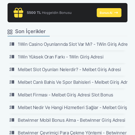
5500 TL
Hoşgeldin Bonusu
Bonus Al
Son İçerikler
1Win Casino Oyunlarında Slot Var Mı? - 1Win Giriş Adresi
1Win Yüksek Oran Farkı - 1Win Giriş Adresi
Melbet Slot Oyunları Nelerdir? - Melbet Giriş Adresi
Melbet Canlı Bahis Ve Spor Bahisleri - Melbet Giriş Adresi
Melbet Firması - Melbet Giriş Adresi Slot Bonus
Melbet Nedir Ve Hangi Hizmetleri Sağlar - Melbet Giriş Ad
Betwinner Mobil Bonus Alma - Betwinner Giriş Adresi
Betwinner Çevrimiçi Para Çekme Yöntemi - Betwinner Giri