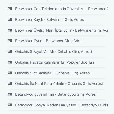
Betwinner Cep Telefonlarında Güvenli Mi - Betwinner Giri
Betwinner Kaydı - Betwinner Giriş Adresi
Betwinner Üyeliği Nasıl İptal Edilir - Betwinner Giriş Adresi
Betwinner Oyun - Betwinner Giriş Adresi
Onbahis Şikayet Var Mı - Onbahis Giriş Adresi
Onbahis Hayatta Kalanların En Popüler Sporları
Onbahis Slot Bahisleri - Onbahis Giriş Adresi
Onbahis İle Nasıl Para Yatırılır - Onbahis Giriş Adresi
Betandyou güvenilir mi - Betandyou Giriş Adresi
Betandyou Sosyal Medya Faaliyetleri - Betandyou Giriş Ad