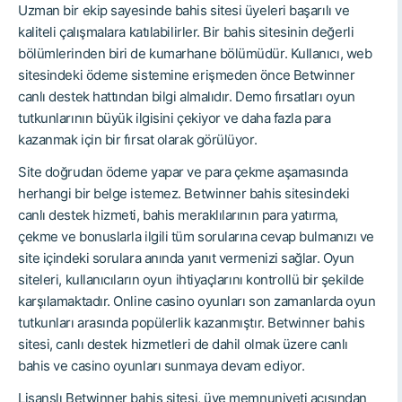
Uzman bir ekip sayesinde bahis sitesi üyeleri başarılı ve
kaliteli çalışmalara katılabilirler. Bir bahis sitesinin değerli
bölümlerinden biri de kumarhane bölümüdür. Kullanıcı, web
sitesindeki ödeme sistemine erişmeden önce Betwinner
canlı destek hattından bilgi almalıdır. Demo fırsatları oyun
tutkunlarının büyük ilgisini çekiyor ve daha fazla para
kazanmak için bir fırsat olarak görülüyor.
Site doğrudan ödeme yapar ve para çekme aşamasında
herhangi bir belge istemez. Betwinner bahis sitesindeki
canlı destek hizmeti, bahis meraklılarının para yatırma,
çekme ve bonuslarla ilgili tüm sorularına cevap bulmanızı ve
site içindeki sorulara anında yanıt vermenizi sağlar. Oyun
siteleri, kullanıcıların oyun ihtiyaçlarını kontrollü bir şekilde
karşılamaktadır. Online casino oyunları son zamanlarda oyun
tutkunları arasında popülerlik kazanmıştır. Betwinner bahis
sitesi, canlı destek hizmetleri de dahil olmak üzere canlı
bahis ve casino oyunları sunmaya devam ediyor.
Lisanslı Betwinner bahis sitesi, üye memnuniyeti açısından