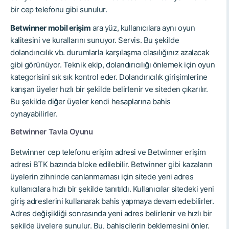
bir cep telefonu gibi sunulur.
Betwinner mobil erişim
ara yüz, kullanıcılara aynı oyun
kalitesini ve kurallarını sunuyor. Servis. Bu şekilde
dolandırıcılık vb. durumlarla karşılaşma olasılığınız azalacak
gibi görünüyor. Teknik ekip, dolandırıcılığı önlemek için oyun
kategorisini sık sık kontrol eder. Dolandırıcılık girişimlerine
karışan üyeler hızlı bir şekilde belirlenir ve siteden çıkarılır.
Bu şekilde diğer üyeler kendi hesaplarına bahis
oynayabilirler.
Betwinner Tavla Oyunu
Betwinner cep telefonu erişim adresi ve Betwinner erişim
adresi BTK bazında bloke edilebilir. Betwinner gibi kazaların
üyelerin zihninde canlanmaması için sitede yeni adres
kullanıcılara hızlı bir şekilde tanıtıldı. Kullanıcılar sitedeki yeni
giriş adreslerini kullanarak bahis yapmaya devam edebilirler.
Adres değişikliği sonrasında yeni adres belirlenir ve hızlı bir
şekilde üyelere sunulur. Bu, bahisçilerin beklemesini önler.