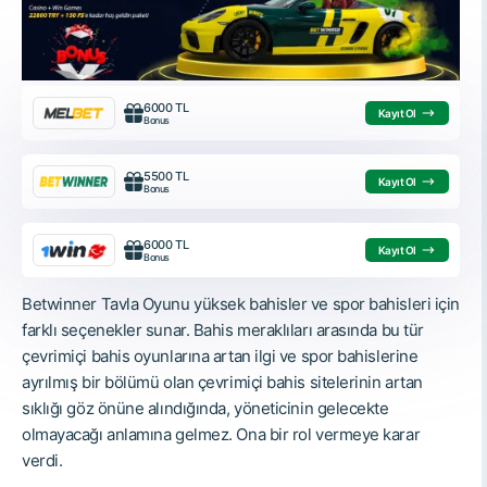
6000 TL
Kayıt Ol
Bonus
5500 TL
Kayıt Ol
Bonus
6000 TL
Kayıt Ol
Bonus
Betwinner Tavla Oyunu yüksek bahisler ve spor bahisleri için
farklı seçenekler sunar. Bahis meraklıları arasında bu tür
çevrimiçi bahis oyunlarına artan ilgi ve spor bahislerine
ayrılmış bir bölümü olan çevrimiçi bahis sitelerinin artan
sıklığı göz önüne alındığında, yöneticinin gelecekte
olmayacağı anlamına gelmez. Ona bir rol vermeye karar
verdi.