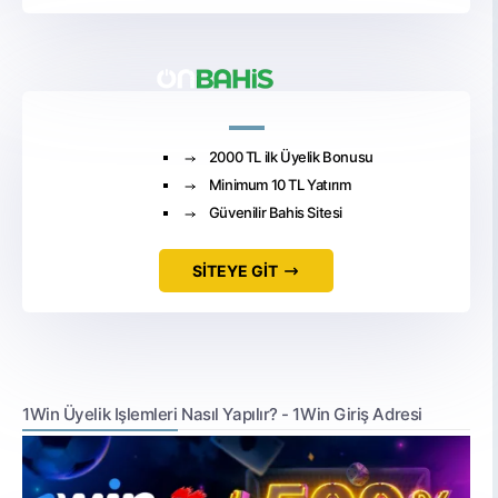
2000 TL ilk Üyelik Bonusu
Minimum 10 TL Yatırım
Güvenilir Bahis Sitesi
SİTEYE GİT
1Win Üyelik Işlemleri Nasıl Yapılır? - 1Win Giriş Adresi