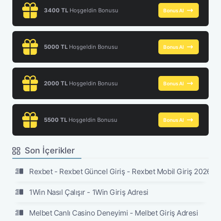
3400 TL
Hoşgeldin Bonusu
Bonus Al
5000 TL
Hoşgeldin Bonusu
Bonus Al
2000 TL
Hoşgeldin Bonusu
Bonus Al
5500 TL
Hoşgeldin Bonusu
Bonus Al
Son İçerikler
Rexbet - Rexbet Güncel Giriş - Rexbet Mobil Giriş 2026
1Win Nasıl Çalışır - 1Win Giriş Adresi
Melbet Canlı Casino Deneyimi - Melbet Giriş Adresi