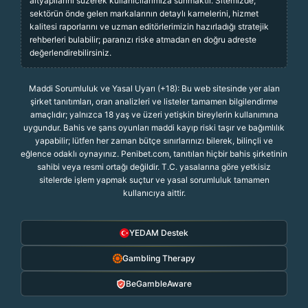
altyapılarını süzerek kullanıcılarımıza sunmaktır. Sitemizde;
sektörün önde gelen markalarının detaylı karnelerini, hizmet
kalitesi raporlarını ve uzman editörlerimizin hazırladığı stratejik
rehberleri bulabilir; paranızı riske atmadan en doğru adreste
değerlendirebilirsiniz.
Maddi Sorumluluk ve Yasal Uyarı (+18): Bu web sitesinde yer alan
şirket tanıtımları, oran analizleri ve listeler tamamen bilgilendirme
amaçlıdır; yalnızca 18 yaş ve üzeri yetişkin bireylerin kullanımına
uygundur. Bahis ve şans oyunları maddi kayıp riski taşır ve bağımlılık
yapabilir; lütfen her zaman bütçe sınırlarınızı bilerek, bilinçli ve
eğlence odaklı oynayınız. Penibet.com, tanıtılan hiçbir bahis şirketinin
sahibi veya resmi ortağı değildir. T.C. yasalarına göre yetkisiz
sitelerde işlem yapmak suçtur ve yasal sorumluluk tamamen
kullanıcıya aittir.
YEDAM Destek
Gambling Therapy
BeGambleAware