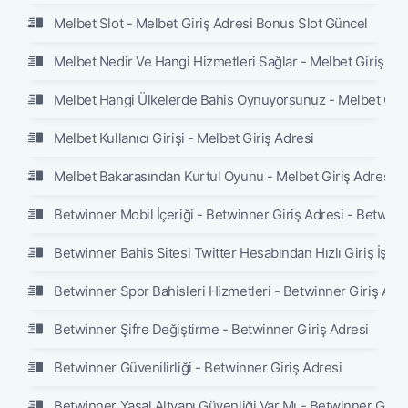
Melbet Slot - Melbet Giriş Adresi Bonus Slot Güncel
Melbet Nedir Ve Hangi Hizmetleri Sağlar - Melbet Giriş Ad
Melbet Hangi Ülkelerde Bahis Oynuyorsunuz - Melbet Giri
Melbet Kullanıcı Girişi - Melbet Giriş Adresi
Melbet Bakarasından Kurtul Oyunu - Melbet Giriş Adresi
Betwinner Mobil İçeriği - Betwinner Giriş Adresi - Betwinn
Betwinner Bahis Sitesi Twitter Hesabından Hızlı Giriş İşlem
Betwinner Spor Bahisleri Hizmetleri - Betwinner Giriş Adr
Betwinner Şifre Değiştirme - Betwinner Giriş Adresi
Betwinner Güvenilirliği - Betwinner Giriş Adresi
Betwinner Yasal Altyapı Güvenliği Var Mı - Betwinner Giriş