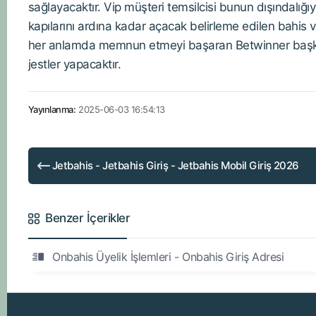
sağlayacaktır. Vip müşteri temsilcisi bunun dışındalığı
kapılarını ardına kadar açacak belirleme edilen bahis 
her anlamda memnun etmeyi başaran Betwinner başka b
jestler yapacaktır.
Yayınlanma:
2025-06-03 16:54:13
Jetbahis - Jetbahis Giriş - Jetbahis Mobil Giriş 2026
Benzer İçerikler
Onbahis Üyelik İşlemleri - Onbahis Giriş Adresi