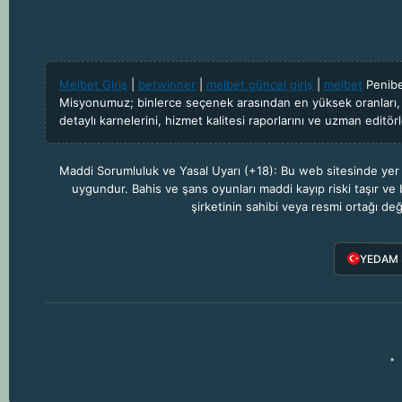
Melbet Giriş
|
betwinner
|
melbet güncel giriş
|
melbet
Penibet
Misyonumuz; binlerce seçenek arasından en yüksek oranları, e
detaylı karnelerini, hizmet kalitesi raporlarını ve uzman editör
Maddi Sorumluluk ve Yasal Uyarı (+18): Bu web sitesinde yer ala
uygundur. Bahis ve şans oyunları maddi kayıp riski taşır ve ba
şirketinin sahibi veya resmi ortağı değ
YEDAM 
•