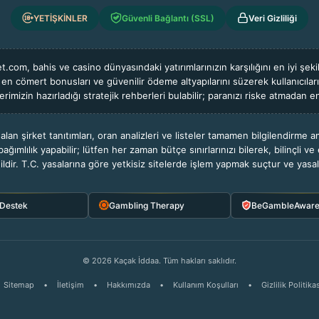
YETİŞKİNLER
Güvenli Bağlantı (SSL)
Veri Gizliliği
.com, bahis ve casino dünyasındaki yatırımlarınızın karşılığını en iyi şek
n cömert bonusları ve güvenilir ödeme altyapılarını süzerek kullanıcıla
lerimizin hazırladığı stratejik rehberleri bulabilir; paranızı riske atmadan 
n şirket tanıtımları, oran analizleri ve listeler tamamen bilgilendirme ama
ğımlılık yapabilir; lütfen her zaman bütçe sınırlarınızı bilerek, bilinçli v
ildir. T.C. yasalarına göre yetkisiz sitelerde işlem yapmak suçtur ve yasa
Destek
Gambling Therapy
BeGambleAwar
© 2026 Kaçak İddaa. Tüm hakları saklıdır.
Sitemap
•
İletişim
•
Hakkımızda
•
Kullanım Koşulları
•
Gizlilik Politikas