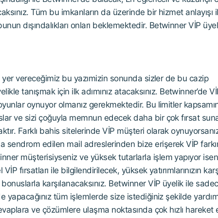
caksınız. Tüm bu imkanların da üzerinde bir hizmet anlayışı i
bunun dışındalıkları onları beklemektedir. Betwinner VİP üyel
.
ere yer vereceğimiz bu yazımizin sonunda sizler de bu cazip
ikle tanışmak için ilk adımınız atacaksınız. Betwinner’de V
ak oyunlar oynuyor olmanız gerekmektedir. Bu limitler kapsam
uslar ve sizi çoğuyla memnun edecek daha bir çok fırsat sun
tır. Farklı bahis sitelerinde VİP müşteri olarak oynuyorsanız
a sendrom edilen mail adreslerinden bize erişerek VİP farkı
ner müşterisiyseniz ve yüksek tutarlarla işlem yapıyor isen
P fırsatları ile bilgilendirilecek, yüksek yatırımlarınızın karşı
z bonuslarla karşılanacaksınız. Betwinner VİP üyelik ile sade
nde yapacağınız tüm işlemlerde size istediğiniz şekilde yardım
ız cevaplara ve çözümlere ulaşma noktasında çok hızlı hareket