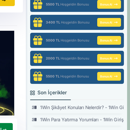
T
5500 TL
Hoşgeldin Bonusu
Bonus Al
3400 TL
Hoşgeldin Bonusu
Bonus Al
5000 TL
Hoşgeldin Bonusu
Bonus Al
2000 TL
Hoşgeldin Bonusu
Bonus Al
5500 TL
Hoşgeldin Bonusu
Bonus Al
Son İçerikler
1Win Şikâyet Konuları Nelerdir? - 1Win Giriş
1Win Para Yatırma Yorumları - 1Win Giriş Ad
l