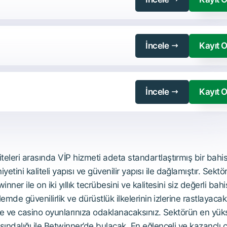
İncele
Kayıt O
İncele
Kayıt O
eleri arasında VİP hizmeti adeta standartlaştırmış bir bahis
ini kaliteli yapısı ve güvenilir yapısı ile dağlamıştır. Sektö
ner ile on iki yıllık tecrübesini ve kalitesini siz değerli bahi
lemde güvenilirlik ve dürüstlük ilkelerinin izlerine rastlayaca
inize ve casino oyunlarınıza odaklanacaksınız. Sektörün en yü
şındalığı ile Betwinner’de bulacak, En eğlenceli ve kazançlı 