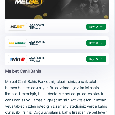
6000 TL
Kayıt Ol
Bonus
5500 TL
Kayıt Ol
Bonus
6000 TL
Kayıt Ol
Bonus
Melbet Canlı Bahis
Melbet Canlı Bahis Fark etmiş olabilirsiniz, ancak telefon
hemen hemen devralıyor. Bu devrimde çevrim içi bahis
ihmal edilmemiştir, bu nedenle Melbet doğru adres olarak
canlı bahis uygulamasını geliştirmiştir. Artık telefonunuzdan
veya tabletinizden istediğiniz zaman, istediğiniz yerde bahis
oynayabilirsiniz. Çoğu uygulama, bahis fırsatları ve bekleyen