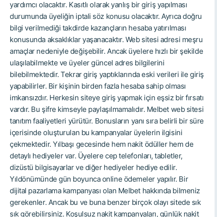
yardımcı olacaktır. Kasıtlı olarak yanlış bir giriş yapılması
durumunda üyeliğin iptali söz konusu olacaktır. Ayrıca doğru
bilgi verilmediği takdirde kazançların hesaba yatırılması
konusunda aksaklıklar yaşanacaktır. Web sitesi adresi meşru
amaçlar nedeniyle değişebilir. Ancak üyelere hızlı bir şekilde
ulaşılabilmekte ve üyeler güncel adres bilgilerini
bilebilmektedir. Tekrar giriş yaptıklarında eski verileri ile giriş
yapabilirler. Bir kişinin birden fazla hesaba sahip olması
imkansızdır. Herkesin siteye giriş yapmak için eşsiz bir fırsatı
vardır. Bu şifre kimseyle paylaşılmamalıdır. Melbet web sitesi
tanıtım faaliyetleri yürütür. Bonusların yanı sıra belirli bir süre
içerisinde oluşturulan bu kampanyalar üyelerin ilgisini
çekmektedir. Yılbaşı gecesinde hem nakit ödüller hem de
detaylı hediyeler var. Üyelere cep telefonları, tabletler,
dizüstü bilgisayarlar ve diğer hediyeler hediye edilir.
Yıldönümünde gün boyunca online ödemeler yapılır. Bir
dijital pazarlama kampanyası olan Melbet hakkında bilmeniz
gerekenler. Ancak bu ve buna benzer birçok olayı sitede sık
sık görebilirsiniz. Koşulsuz nakit kampanyaları, günlük nakit