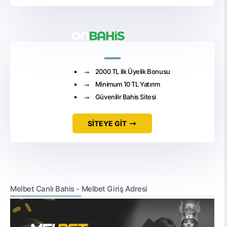
2000 TL ilk Üyelik Bonusu
Minimum 10 TL Yatırım
Güvenilir Bahis Sitesi
SİTEYE GİT
Melbet Canlı Bahis - Melbet Giriş Adresi