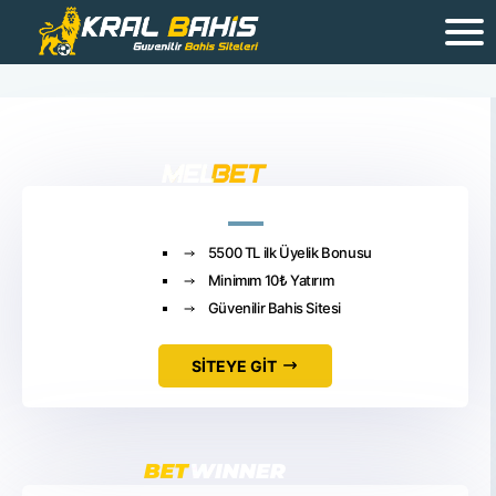
5500 TL ilk Üyelik Bonusu
Minimım 10₺ Yatırım
Güvenilir Bahis Sitesi
SİTEYE GİT