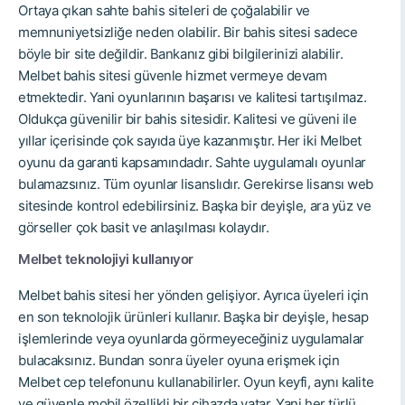
Ortaya çıkan sahte bahis siteleri de çoğalabilir ve
memnuniyetsizliğe neden olabilir. Bir bahis sitesi sadece
böyle bir site değildir. Bankanız gibi bilgilerinizi alabilir.
Melbet bahis sitesi güvenle hizmet vermeye devam
etmektedir. Yani oyunlarının başarısı ve kalitesi tartışılmaz.
Oldukça güvenilir bir bahis sitesidir. Kalitesi ve güveni ile
yıllar içerisinde çok sayıda üye kazanmıştır. Her iki Melbet
oyunu da garanti kapsamındadır. Sahte uygulamalı oyunlar
bulamazsınız. Tüm oyunlar lisanslıdır. Gerekirse lisansı web
sitesinde kontrol edebilirsiniz. Başka bir deyişle, ara yüz ve
görseller çok basit ve anlaşılması kolaydır.
Melbet teknolojiyi kullanıyor
Melbet bahis sitesi her yönden gelişiyor. Ayrıca üyeleri için
en son teknolojik ürünleri kullanır. Başka bir deyişle, hesap
işlemlerinde veya oyunlarda görmeyeceğiniz uygulamalar
bulacaksınız. Bundan sonra üyeler oyuna erişmek için
Melbet cep telefonunu kullanabilirler. Oyun keyfi, aynı kalite
ve güvenle mobil özellikli bir cihazda yatar. Yani her türlü