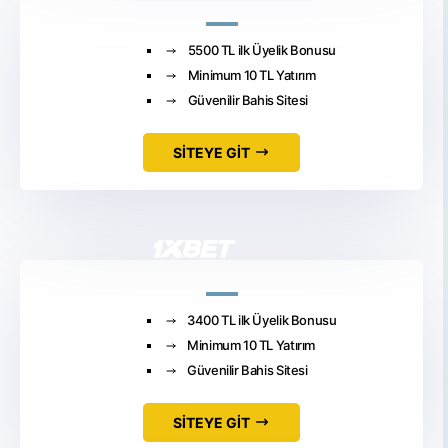
5500 TL ilk Üyelik Bonusu
Minimum 10 TL Yatırım
Güvenilir Bahis Sitesi
SİTEYE GİT
3400 TL ilk Üyelik Bonusu
Minimum 10 TL Yatırım
Güvenilir Bahis Sitesi
SİTEYE GİT