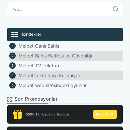
İçindekiler
Melbet Canlı Bahis
Melbet Bahis Kalitesi ve Güvenliği
Melbet TV Telefon
Melbet teknolojiyi kullanıyor
Melbet web sitesindeki oyunlar
Son Promosyonlar
5500 TL
Hoşgeldin Bonusu
Bonus Al