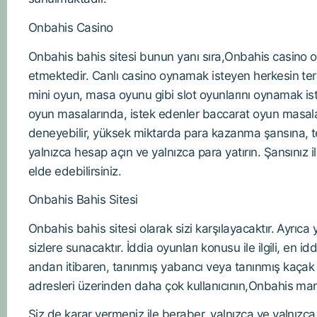
Onbahis Casino
Onbahis bahis sitesi bunun yanı sıra,Onbahis casino
etmektedir. Canlı casino oynamak isteyen herkesin terci
mini oyun, masa oyunu gibi slot oyunlarını oynamak ist
oyun masalarında, istek edenler baccarat oyun masalar
deneyebilir, yüksek miktarda para kazanma şansına, te
yalnızca hesap açın ve yalnızca para yatırın. Şansınız il
elde edebilirsiniz.
Onbahis Bahis Sitesi
Onbahis bahis sitesi olarak sizi karşılayacaktır. Ayrıc
sizlere sunacaktır. İddia oyunları konusu ile ilgili, en id
andan itibaren, tanınmış yabancı veya tanınmış kaçak b
adresleri üzerinden daha çok kullanıcının,Onbahis marka
Siz de karar vermeniz ile beraber, yalnızca ve yalnızca