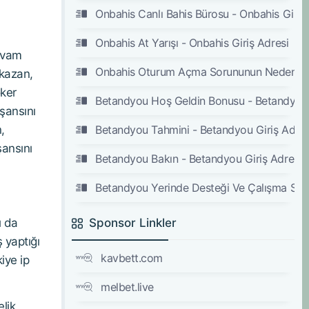
Onbahis Canlı Bahis Bürosu - Onbahis Giriş
Onbahis At Yarışı - Onbahis Giriş Adresi
devam
Onbahis Oturum Açma Sorununun Nedeni N
 kazan,
oker
Betandyou Hoş Geldin Bonusu - Betandyou 
şansını
,
Betandyou Tahmini - Betandyou Giriş Adres
şansını
Betandyou Bakın - Betandyou Giriş Adresi
Betandyou Yerinde Desteği Ve Çalışma Saat
ı da
Sponsor Linkler
ş yaptığı
kavbett.com
iye ip
melbet.live
elik