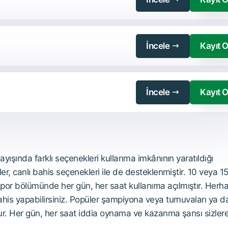
İncele
Kayıt O
İncele
Kayıt O
ayışında farklı seçenekleri kullanma imkânının yaratıldığı
er, canlı bahis seçenekleri ile de desteklenmiştir. 10 veya 15 
or bölümünde her gün, her saat kullanıma açılmıştır. Herha
ahis yapabilirsiniz. Popüler şampiyona veya turnuvaları ya d
tur. Her gün, her saat iddia oynama ve kazanma şansı sizler