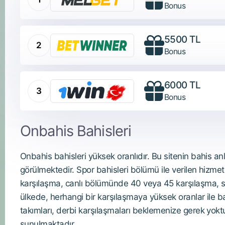
Bonus
5500 TL
2
Bonus
6000 TL
3
Bonus
Onbahis Bahisleri
Onbahis bahisleri yüksek oranlıdır. Bu sitenin bahis anl
görülmektedir. Spor bahisleri bölümü ile verilen hizmetl
karşılaşma, canlı bölümünde 40 veya 45 karşılaşma, sp
ülkede, herhangi bir karşılaşmaya yüksek oranlar ile b
takımları, derbi karşılaşmaları beklemenize gerek yok
sunulmaktadır.