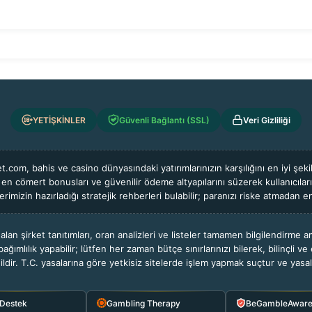
YETİŞKİNLER
Güvenli Bağlantı (SSL)
Veri Gizliliği
.com, bahis ve casino dünyasındaki yatırımlarınızın karşılığını en iyi şek
n cömert bonusları ve güvenilir ödeme altyapılarını süzerek kullanıcıla
lerimizin hazırladığı stratejik rehberleri bulabilir; paranızı riske atmadan 
n şirket tanıtımları, oran analizleri ve listeler tamamen bilgilendirme ama
ğımlılık yapabilir; lütfen her zaman bütçe sınırlarınızı bilerek, bilinçli v
ildir. T.C. yasalarına göre yetkisiz sitelerde işlem yapmak suçtur ve yasa
Destek
Gambling Therapy
BeGambleAwar