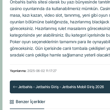
Onbahis bahis sitesi olarak bu yazı bünyesinde tanıtılm
casino oyunlarında da kullanabilmeniz mümkün. Casino
masa, kazı kazan, video slot, tanınmış, yeni gibi oyun s
oyunları bölümüne baktığınızda, hazırlanmış blackjack
göreceksiniz. Hazırlanmış rulet masalarını göreceksin
kategorisinde yer alabilirsiniz. Bu kategori içerisinde b
Poker oyun seçeneklerinin tamamını para ile oynayabil
göreceksiniz. Gün içerisinde canlı tombala çekilişleri y
sıradaki canlı çekilişe hamle sağlamanız yeterli olacaktı
Yayınlanma:
2025-06-02 11:17:27
Jetbahis - Jetbahis Giriş - Jetbahis Mobil Giriş 2026
Benzer İçerikler