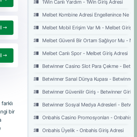
1Win Canlı Yardım - 1Win Giriş Adresi
Melbet Kombine Adresi Engellenince Ne Yapı
l
Melbet Mobil Erişim Var Mı - Melbet Giriş A
Melbet Güvenli Bir Ortam Sağlıyor Mu - Mel
Melbet Canlı Spor - Melbet Giriş Adresi
l
Betwinner Casino Slot Para Çekme - Betwin
Betwinner Sanal Dünya Kupası - Betwinner G
Betwinner Güvenilir Giriş - Betwinner Giriş 
farklı
Betwinner Sosyal Medya Adresleri - Betwinn
ngi bir
Onbahis Casino Promosyonları - Onbahis Gi
a
e
Onbahis Üyelik - Onbahis Giriş Adresi