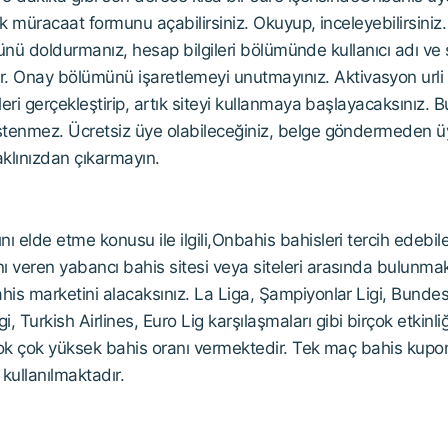
elik müracaat formunu açabilirsiniz. Okuyup, inceleyebilirsiniz
lümünü doldurmanız, hesap bilgileri bölümünde kullanıcı adı ve 
. Onay bölümünü işaretlemeyi unutmayınız. Aktivasyon urli
leri gerçekleştirip, artık siteyi kullanmaya başlayacaksınız. 
 istenmez. Ücretsiz üye olabileceğiniz, belge göndermeden 
aklınızdan çıkarmayın.
ı elde etme konusu ile ilgili,Onbahis bahisleri tercih edebil
ı veren yabancı bahis sitesi veya siteleri arasında bulunmak
his marketini alacaksınız. La Liga, Şampiyonlar Ligi, Bundes
Turkish Airlines, Euro Lig karşılaşmaları gibi birçok etkinliğ
. Çok çok yüksek bahis oranı vermektedir. Tek maç bahis kupo
kullanılmaktadır.