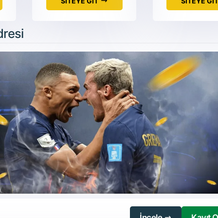
SİTEYE GİT
SİTEYE Gİ
dresi
İncele
Kayıt O