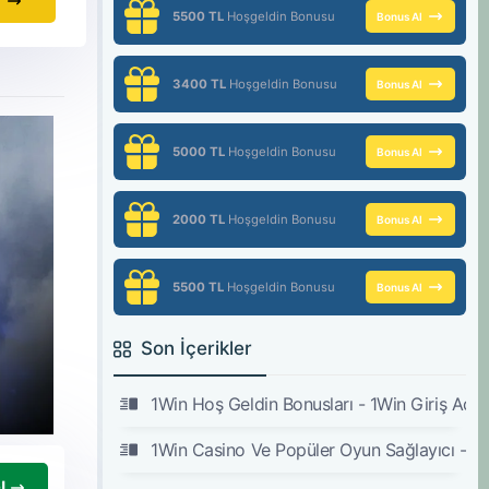
T
5500 TL
Hoşgeldin Bonusu
Bonus Al
3400 TL
Hoşgeldin Bonusu
Bonus Al
5000 TL
Hoşgeldin Bonusu
Bonus Al
2000 TL
Hoşgeldin Bonusu
Bonus Al
5500 TL
Hoşgeldin Bonusu
Bonus Al
Son İçerikler
1Win Hoş Geldin Bonusları - 1Win Giriş Adre
1Win Casino Ve Popüler Oyun Sağlayıcı - 1W
l