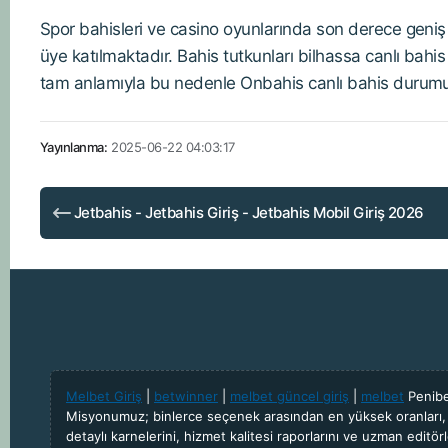
Spor bahisleri ve casino oyunlarında son derece geniş b
üye katılmaktadır. Bahis tutkunları bilhassa canlı bahi
tam anlamıyla bu nedenle Onbahis canlı bahis durumu ile 
Yayınlanma:
2025-06-22 04:03:17
Jetbahis - Jetbahis Giriş - Jetbahis Mobil Giriş 2026
Melbet Giriş
|
betwinner
|
melbet güncel giriş
|
melbet
Penibet
Misyonumuz; binlerce seçenek arasından en yüksek oranları, e
detaylı karnelerini, hizmet kalitesi raporlarını ve uzman editör