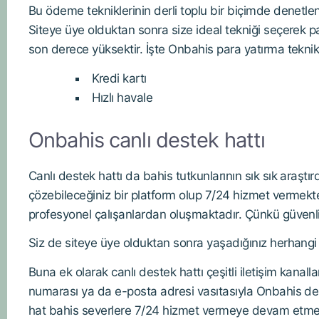
Bu ödeme tekniklerinin derli toplu bir biçimde denetlen
Siteye üye olduktan sonra size ideal tekniği seçerek pa
son derece yüksektir. İşte Onbahis para yatırma teknikl
Kredi kartı
Hızlı havale
Onbahis canlı destek hattı
Canlı destek hattı da bahis tutkunlarının sık sık araşt
çözebileceğiniz bir platform olup 7/24 hizmet vermektedi
profesyonel çalışanlardan oluşmaktadır. Çünkü güvenlik 
Siz de siteye üye olduktan sonra yaşadığınız herhangi 
Buna ek olarak canlı destek hattı çeşitli iletişim kana
numarası ya da e-posta adresi vasıtasıyla Onbahis dest
hat bahis severlere 7/24 hizmet vermeye devam etmek