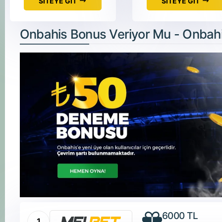
SİTEYE GİT
SİTEYE GİT
Onbahis Bonus Veriyor Mu - Onbahis
6000 TL
1