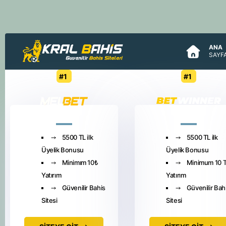
ANA
SAYF
5500 TL ilk
5500 TL ilk
Üyelik Bonusu
Üyelik Bonusu
Minimım 10₺
Minimum 10 
Yatırım
Yatırım
Güvenilir Bahis
Güvenilir Bah
Sitesi
Sitesi