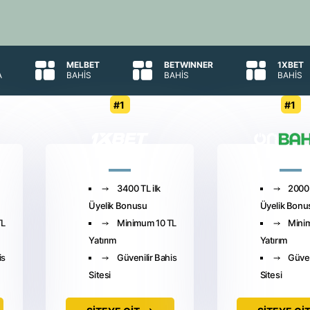
MELBET
BETWINNER
1XBET
A
BAHİS
BAHİS
BAHİS
3400 TL ilk
2000 
Üyelik Bonusu
Üyelik Bonu
TL
Minimum 10 TL
Minim
Yatırım
Yatırım
is
Güvenilir Bahis
Güven
Sitesi
Sitesi