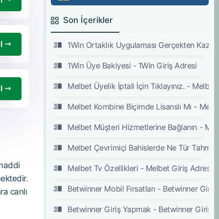
Son İçerikler
l
1Win Ortaklık Uygulaması Gerçekten Kazan
1Win Üye Bakiyesi - 1Win Giriş Adresi
Melbet Üyelik İptali İçin Tıklayınız. - Melbet
l
Melbet Kombine Biçimde Lisanslı Mı - Melbe
Melbet Müşteri Hizmetlerine Bağlanın - Melb
Melbet Çevrimiçi Bahislerde Ne Tür Tahminl
 maddi
Melbet Tv Özellikleri - Melbet Giriş Adresi
ektedir.
Betwinner Mobil Fırsatları - Betwinner Giriş
ra canlı
Betwinner Giriş Yapmak - Betwinner Giriş A