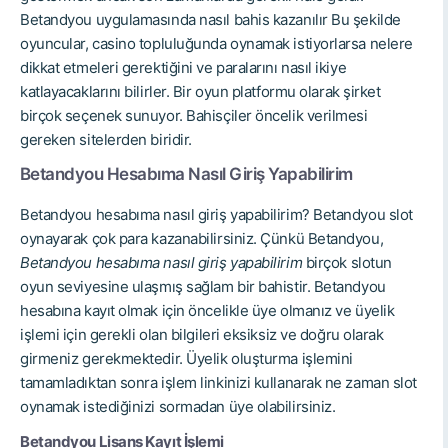
Betandyou uygulamasında nasıl bahis kazanılır Bu şekilde
oyuncular, casino topluluğunda oynamak istiyorlarsa nelere
dikkat etmeleri gerektiğini ve paralarını nasıl ikiye
katlayacaklarını bilirler. Bir oyun platformu olarak şirket
birçok seçenek sunuyor. Bahisçiler öncelik verilmesi
gereken sitelerden biridir.
Betandyou Hesabıma Nasıl Giriş Yapabilirim
Betandyou hesabıma nasıl giriş yapabilirim? Betandyou slot
oynayarak çok para kazanabilirsiniz. Çünkü Betandyou,
Betandyou hesabıma nasıl giriş yapabilirim
birçok slotun
oyun seviyesine ulaşmış sağlam bir bahistir. Betandyou
hesabına kayıt olmak için öncelikle üye olmanız ve üyelik
işlemi için gerekli olan bilgileri eksiksiz ve doğru olarak
girmeniz gerekmektedir. Üyelik oluşturma işlemini
tamamladıktan sonra işlem linkinizi kullanarak ne zaman slot
oynamak istediğinizi sormadan üye olabilirsiniz.
Betandyou Lisans Kayıt İşlemi