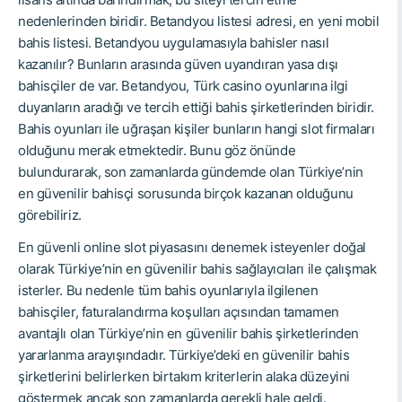
nedenlerinden biridir. Betandyou listesi adresi, en yeni mobil
bahis listesi. Betandyou uygulamasıyla bahisler nasıl
kazanılır? Bunların arasında güven uyandıran yasa dışı
bahisçiler de var. Betandyou, Türk casino oyunlarına ilgi
duyanların aradığı ve tercih ettiği bahis şirketlerinden biridir.
Bahis oyunları ile uğraşan kişiler bunların hangi slot firmaları
olduğunu merak etmektedir. Bunu göz önünde
bulundurarak, son zamanlarda gündemde olan Türkiye’nin
en güvenilir bahisçi sorusunda birçok kazanan olduğunu
görebiliriz.
En güvenli online slot piyasasını denemek isteyenler doğal
olarak Türkiye’nin en güvenilir bahis sağlayıcıları ile çalışmak
isterler. Bu nedenle tüm bahis oyunlarıyla ilgilenen
bahisçiler, faturalandırma koşulları açısından tamamen
avantajlı olan Türkiye’nin en güvenilir bahis şirketlerinden
yararlanma arayışındadır. Türkiye’deki en güvenilir bahis
şirketlerini belirlerken birtakım kriterlerin alaka düzeyini
göstermek ancak son zamanlarda gerekli hale geldi.