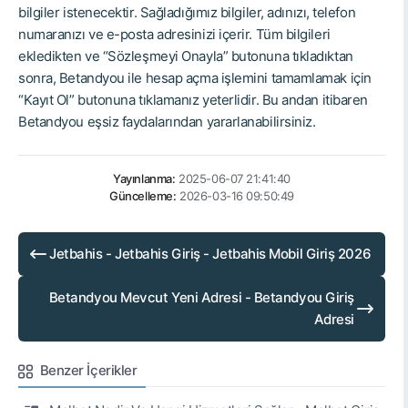
bilgiler istenecektir. Sağladığımız bilgiler, adınızı, telefon
numaranızı ve e-posta adresinizi içerir. Tüm bilgileri
ekledikten ve “Sözleşmeyi Onayla” butonuna tıkladıktan
sonra, Betandyou ile hesap açma işlemini tamamlamak için
“Kayıt Ol” butonuna tıklamanız yeterlidir. Bu andan itibaren
Betandyou eşsiz faydalarından yararlanabilirsiniz.
Yayınlanma:
2025-06-07 21:41:40
Güncelleme:
2026-03-16 09:50:49
Jetbahis - Jetbahis Giriş - Jetbahis Mobil Giriş 2026
Betandyou Mevcut Yeni Adresi - Betandyou Giriş
Adresi
Benzer İçerikler