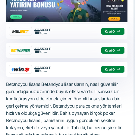
6000 TL
Kayıt Ol
Bonus
5500 TL
Kayıt Ol
Bonus
6000 TL
Kayıt Ol
Bonus
Betandyou lisans Betandyou lisanslarının, nasıl güvenilir
göründüğünüz üzerinde büyük etkisi vardır. Lisanssız bir
konfigürasyon elde etmek için en önemli hususlardan biri
geri çekme yöntemidir. Betandyou para çekme yöntemleri
hızlı ve oldukça güvenlidir. Bahis oynayan birçok poker
Betandyou lisans , bahislerini uygun gördükleri şekilde
kolayca çekebilir veya yatırabilir. Tabii ki, bu casino şirketini
lisans altında barındırmak, bu siteyi tercih etme