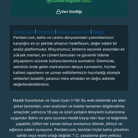
Güvenli Bağlantı (SSL)
Veri Gizliliği
Melbet Giriş
|
betwinner
|
melbet güncel giriş
|
melbet
Penibet.com, bahis ve casino dünyasındaki yatırımlarınızın
karşılığını en iyi şekilde almanızı hedefleyen, değer odaklı bir
analiz platformudur. Misyonumuz; binlerce seçenek arasından en
yüksek oranları, en cömert bonusları ve güvenilir ödeme
altyapılarını süzerek kullanıcılarımıza sunmaktır. Sitemizde;
sektörün önde gelen markalarının detaylı karnelerini, hizmet
kalitesi raporlarını ve uzman editörlerimizin hazırladığı stratejik
rehberleri bulabilir; paranızı riske atmadan en doğru adreste
değerlendirebilirsiniz.
Maddi Sorumluluk ve Yasal Uyarı (+18): Bu web sitesinde yer alan
şirket tanıtımları, oran analizleri ve listeler tamamen bilgilendirme
amaçlıdır; yalnızca 18 yaş ve üzeri yetişkin bireylerin kullanımına
uygundur. Bahis ve şans oyunları maddi kayıp riski taşır ve bağımlılık
yapabilir; lütfen her zaman bütçe sınırlarınızı bilerek, bilinçli ve
eğlence odaklı oynayınız. Penibet.com, tanıtılan hiçbir bahis şirketinin
sahibi veya resmi ortağı değildir. T.C. yasalarına göre yetkisiz