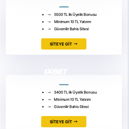
5500 TL ilk Üyelik Bonusu
Minimum 10 TL Yatırım
Güvenilir Bahis Sitesi
SİTEYE GİT
3400 TL ilk Üyelik Bonusu
Minimum 10 TL Yatırım
Güvenilir Bahis Sitesi
SİTEYE GİT