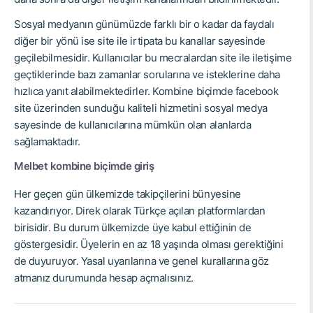
Sosyal medyanın günümüzde farklı bir o kadar da faydalı
diğer bir yönü ise site ile irtipata bu kanallar sayesinde
geçilebilmesidir. Kullanıcılar bu mecralardan site ile iletişime
geçtiklerinde bazı zamanlar sorularına ve isteklerine daha
hızlıca yanıt alabilmektedirler. Kombine biçimde facebook
site üzerinden sunduğu kaliteli hizmetini sosyal medya
sayesinde de kullanıcılarına mümkün olan alanlarda
sağlamaktadır.
Melbet kombine biçimde giriş
Her geçen gün ülkemizde takipçilerini bünyesine
kazandırıyor. Direk olarak Türkçe açılan platformlardan
birisidir. Bu durum ülkemizde üye kabul ettiğinin de
göstergesidir. Üyelerin en az 18 yaşında olması gerektiğini
de duyuruyor. Yasal uyarılarına ve genel kurallarına göz
atmanız durumunda hesap açmalısınız.