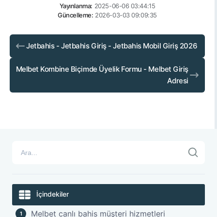
Yayınlanma:
2025-06-06 03:44:15
Güncelleme:
2026-03-03 09:09:35
Jetbahis - Jetbahis Giriş - Jetbahis Mobil Giriş 2026
Melbet Kombine Biçimde Üyelik Formu - Melbet Giriş
Adresi
İçindekiler
Melbet canlı bahis müşteri hizmetleri