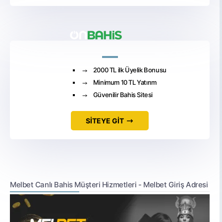
2000 TL ilk Üyelik Bonusu
Minimum 10 TL Yatırım
Güvenilir Bahis Sitesi
SİTEYE GİT
Melbet Canlı Bahis Müşteri Hizmetleri - Melbet Giriş Adresi