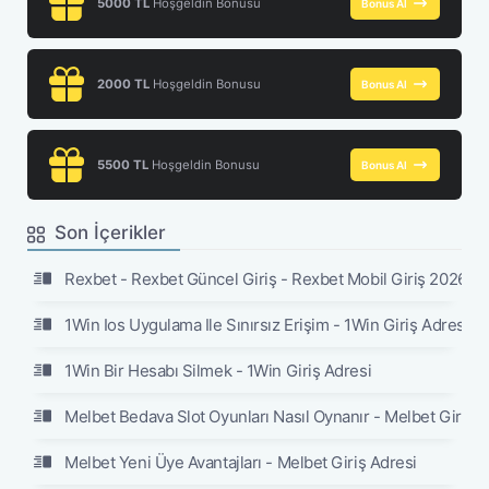
5000 TL
Hoşgeldin Bonusu
Bonus Al
2000 TL
Hoşgeldin Bonusu
Bonus Al
5500 TL
Hoşgeldin Bonusu
Bonus Al
Son İçerikler
Rexbet - Rexbet Güncel Giriş - Rexbet Mobil Giriş 2026
1Win Ios Uygulama Ile Sınırsız Erişim - 1Win Giriş Adresi
1Win Bir Hesabı Silmek - 1Win Giriş Adresi
Melbet Bedava Slot Oyunları Nasıl Oynanır - Melbet Giriş A
Melbet Yeni Üye Avantajları - Melbet Giriş Adresi