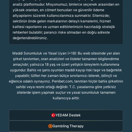
analiz platformudur. Misyonumuz; binlerce seçenek arasından en
yüksek oranları, en cömert bonusları ve güvenilir ödeme
altyapılarını süzerek kullanıcılarımıza sunmaktır. Sitemizde;
sektörün önde gelen markalarının detaylı karnelerini, hizmet
kalitesi raporlarını ve uzman editörlerimizin hazırladığı stratejik
rehberleri bulabilir; paranızı riske atmadan en doğru adreste
değerlendirebilirsiniz.
Maddi Sorumluluk ve Yasal Uyarı (+18): Bu web sitesinde yer alan
şirket tanıtımları, oran analizleri ve listeler tamamen bilgilendirme
amaçlıdır; yalnızca 18 yaş ve üzeri yetişkin bireylerin kullanımına
uygundur. Bahis ve şans oyunları maddi kayıp riski taşır ve bağımlılık
yapabilir; lütfen her zaman bütçe sınırlarınızı bilerek, bilinçli ve
eğlence odaklı oynayınız. Penibet.com, tanıtılan hiçbir bahis şirketinin
sahibi veya resmi ortağı değildir. T.C. yasalarına göre yetkisiz
sitelerde işlem yapmak suçtur ve yasal sorumluluk tamamen
kullanıcıya aittir.
YEDAM Destek
Gambling Therapy