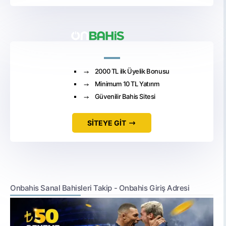
2000 TL ilk Üyelik Bonusu
Minimum 10 TL Yatırım
Güvenilir Bahis Sitesi
SİTEYE GİT
Onbahis Sanal Bahisleri Takip - Onbahis Giriş Adresi