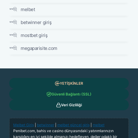
melbet
betwinner giriş
mostbet giriş
megaparisite.com
YETİŞKİNLER
Güvenli Bağlantı (SSL)
Veri Gizliliği
Melbet Giriş
|
betwinner
|
melbet güncel giriş
|
melbet
Penibet.com, bahis ve casino dünyasındaki yatırımlarınızın
karşılığını en iyi şekilde almanızı hedefleyen, değer odaklı bir