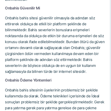
Onbahis Güvenilir Mi
Onbahis bahis sitesi güvenilir olmasıyla da adından söz
ettirerek oldukça de etkili bir platform şeklinde de
bilinmektedir. Bahis severlerin bonuslara erişmeleri
noktasında da oldukça de etkin bir duruma erişmeleri de söz
konusu olarak ifade edilebilmektedir. Bundan ötürü da güven
ortamını devamlı olarak sağlayacak olan Onbahis; güvenilir
çizgisinden ödün vermeden kullanılmaya devam eden bir
platform şeklinde de adından söz ettirmektedir. Bahis
severlerin de böylece oldukça de en uygun bir kullanım
sağlamasıyla da bilinen türde bir internet sitesidir.
Onbahis Ödeme Yöntemleri
Onbahis bahis sitesinin üyelerinin problemsiz bir şekilde
kullanımda da olarak. Ödeme teknikleri içerisinde de İdeal
sonuçları problemsiz bir şekilde gerçekleştirmektedir. Gerek
para yatırma gerek para yatırma gerekse de para çekme