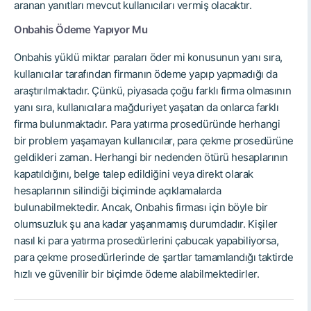
aranan yanıtları mevcut kullanıcıları vermiş olacaktır.
Onbahis Ödeme Yapıyor Mu
Onbahis yüklü miktar paraları öder mi konusunun yanı sıra,
kullanıcılar tarafından firmanın ödeme yapıp yapmadığı da
araştırılmaktadır. Çünkü, piyasada çoğu farklı firma olmasının
yanı sıra, kullanıcılara mağduriyet yaşatan da onlarca farklı
firma bulunmaktadır. Para yatırma prosedüründe herhangi
bir problem yaşamayan kullanıcılar, para çekme prosedürüne
geldikleri zaman. Herhangi bir nedenden ötürü hesaplarının
kapatıldığını, belge talep edildiğini veya direkt olarak
hesaplarının silindiği biçiminde açıklamalarda
bulunabilmektedir. Ancak, Onbahis firması için böyle bir
olumsuzluk şu ana kadar yaşanmamış durumdadır. Kişiler
nasıl ki para yatırma prosedürlerini çabucak yapabiliyorsa,
para çekme prosedürlerinde de şartlar tamamlandığı taktirde
hızlı ve güvenilir bir biçimde ödeme alabilmektedirler.