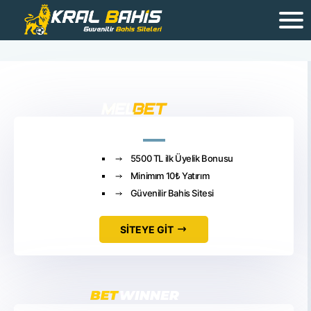
5500 TL ilk Üyelik Bonusu
Minimım 10₺ Yatırım
Güvenilir Bahis Sitesi
SİTEYE GİT